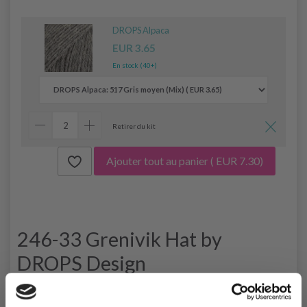
DROPS Alpaca
EUR 3.65
En stock (40+)
Retirer du kit
Ajouter tout au panier
( EUR 7.30)
246-33 Grenivik Hat by
DROPS Design
DROPS 246-33