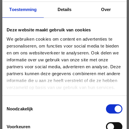
DROPS Design: Modèle z-1010
Groupe de fils A
Toestemming
Details
Over
-------------------------------------------------------
TAILLE:
Deze website maakt gebruik van cookies
S/M - L/XL
Tour de tête environ: 57/59 - 59/61 cm.
We gebruiken cookies om content en advertenties te
Hauteur avec le revers: 21-22 cm.
personaliseren, om functies voor social media te bieden
en om ons websiteverkeer te analyseren. Ook delen we
LAINE:
informatie over uw gebruik van onze site met onze
DROPS ALPACA de Garnstudio (appartient au groupe de
partners voor social media, adverteren en analyse. Deze
Économisez jusqu'à 50 %
fils A)
partners kunnen deze gegevens combineren met andere
100-100 g coloris 517, gris moyen
informatie die u aan ze heeft verstrekt of die ze hebben
Soyez le premier à connaître nos soldes et
verzameld op basis van uw gebruik van hun services.
AIGUILLES:
offres limitées en vous inscrivant à notre
AIGUILLE CIRCULAIRE DROPS N° 3 - en 40 cm.
newsletter gratuite !
AIGUILLES DOUBLES POINTES DROPS n° 3.
Toestemmingsselectie
On peut utiliser la technique du MAGIC LOOP – il faudra
Noodzakelijk
seulement une aiguille circulaire de 80 cm.
Voorkeuren
ÉCHANTILLON: