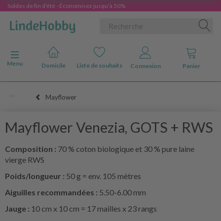
Soldes de fin d'été - Économisez jusqu'à 50%
Basculer la navigation
Menu
Domicile
Liste de souhaits
Connexion
Panier
Mayflower
Mayflower Venezia, GOTS + RWS
Composition :
70 % coton biologique et 30 % pure laine
vierge RWS
Poids/longueur :
50 g = env. 105 mètres
Aiguilles recommandées :
5.50-6.00 mm
Jauge :
10 cm x 10 cm = 17 mailles x 23 rangs