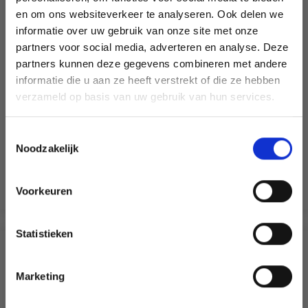
en om ons websiteverkeer te analyseren. Ook delen we
informatie over uw gebruik van onze site met onze
partners voor social media, adverteren en analyse. Deze
Économisez jusqu'à 50 %
partners kunnen deze gegevens combineren met andere
informatie die u aan ze heeft verstrekt of die ze hebben
Soyez le premier à connaître nos soldes et
verzameld op basis van uw gebruik van hun services.
offres limitées en vous inscrivant à notre
newsletter gratuite !
MAYFLOWER JUNIOR COTTON 8/4
Toestemmingsselectie
Noodzakelijk
100% Coton
EUR 1.65
EUR 2.05
Voir toutes les options
Voorkeuren
Oui, inscrivez-moi !
Statistieken
Non, merci
D'AUTRES ONT ÉGALEMENT
Marketing
Wil je liever nieuws ontvangen over onze
aanbiedingen en kortingen in het