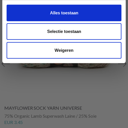
Nederlands?
Ja, graag!
Alles toestaan
Selectie toestaan
Weigeren
MAYFLOWER SOCK YARN UNIVERSE
75% Organic Lamb Superwash Laine / 25% Soie
EUR 3.45