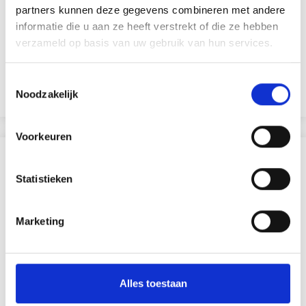
partners kunnen deze gegevens combineren met andere
informatie die u aan ze heeft verstrekt of die ze hebben
CRAYONS DE COULEUR LYRA GRADUATE AQUARELL, 24
verzameld op basis van uw gebruik van hun services.
PIÈCES
EUR 23.20
EUR 33.15
Toestemmingsselectie
Noodzakelijk
Voir toutes les options
Voorkeuren
D'AUTRES ONT ÉGALEMENT
Statistieken
30% de réduction
Marketing
Alles toestaan