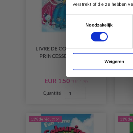
verstrekt of die ze hebben v
Toestemmingsselectie
Noodzakelijk
LIVRE DE COLORIAGE A4
LI
PRINCESSE, 16 PAGES
Weigeren
EUR 1.50
EUR 1.70
Quantité
11% de réduction
11% de 