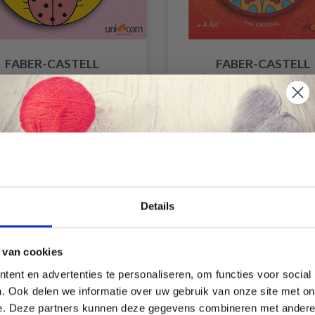
FABER-CASTELL
FABER-CASTELL
DALAS MON PREMIER
MANDALAS LE LIVRE
IVRE DE COLORIAGE
COLORIAGE FANTAST
MARIEHØNE
4 ANS
EUR 4.85
EUR 5.85
EUR 6.90
EUR 8.35
Quantité
Économisez jusqu'à 50 %
Details
réduction
11% de réduction
Soyez le premier à connaître nos soldes et
 van cookies
offres limitées en vous inscrivant à notre
ent en advertenties te personaliseren, om functies voor social
newsletter gratuite !
. Ook delen we informatie over uw gebruik van onze site met on
e. Deze partners kunnen deze gegevens combineren met andere i