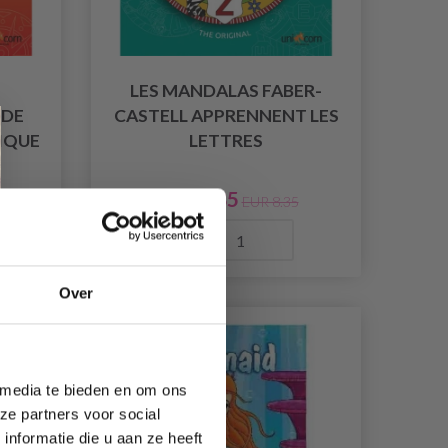
LES MANDALAS FABER-
 DE
CASTELL APPRENNENT LES
IQUE
LETTRES
EUR 5.85
EUR 8.35
Quantité
Over
11% de réduction
 media te bieden en om ons
ze partners voor social
nformatie die u aan ze heeft