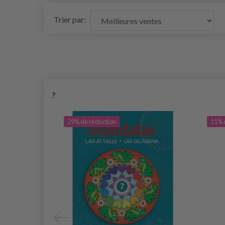
Trier par:
?
29% de réduction
11% 