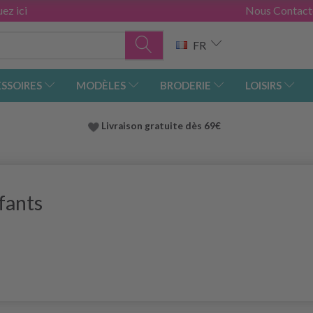
ez ici
Nous Contact
FR
SSOIRES
MODÈLES
BRODERIE
LOISIRS
Livraison gratuite dès 69€
fants