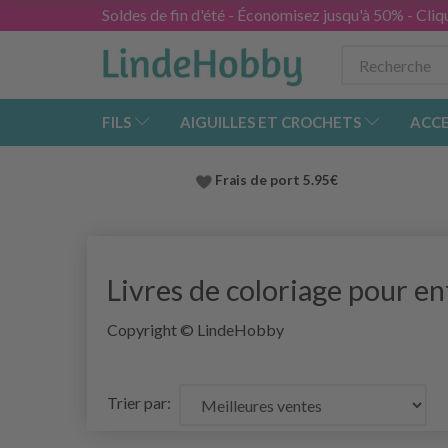
Soldes de fin d'été - Économisez jusqu'à 50% - Cliqu
FILS
AIGUILLES ET CROCHETS
ACCE
Frais de port 5.95€
Livres de coloriage pour en
Copyright © LindeHobby
Trier par: