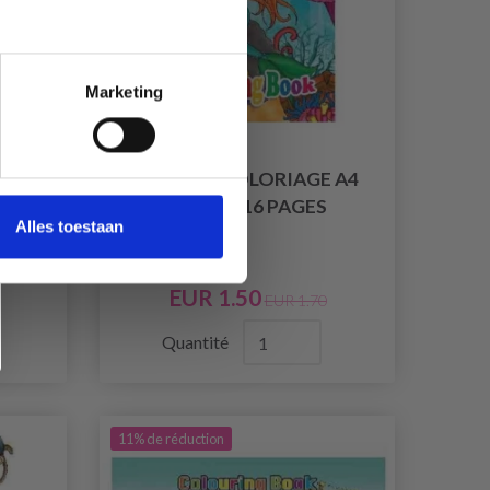
Marketing
 A4
LIVRE DE COLORIAGE A4
GES
SIRÈNE, 16 PAGES
Alles toestaan
EUR 1.50
EUR 1.70
Quantité
11% de réduction