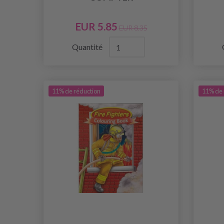
EUR 5.85
EUR 8.35
Quantité
11% de réduction
11% de 