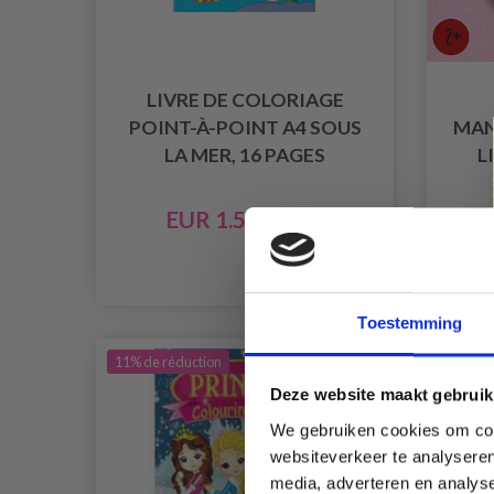
LIVRE DE COLORIAGE
POINT-À-POINT A4 SOUS
MAN
LA MER, 16 PAGES
L
EUR 1.50
EUR 1.70
Toestemming
11% de réduction
29% de 
Deze website maakt gebruik
We gebruiken cookies om cont
websiteverkeer te analyseren
media, adverteren en analys