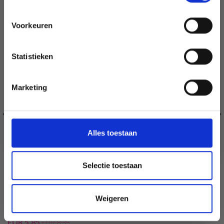
Voorkeuren
Oui, inscrivez-moi !
Statistieken
Non, merci
Marketing
Wil je liever nieuws ontvangen over onze
aanbiedingen en kortingen in het
Nederlands?
Ja, graag!
Alles toestaan
Selectie toestaan
FABER-CASTELL MANDALAS LA PROMENADE DES
Weigeren
SAISONS VOLUME 2
EUR 5.85
EUR 8.35