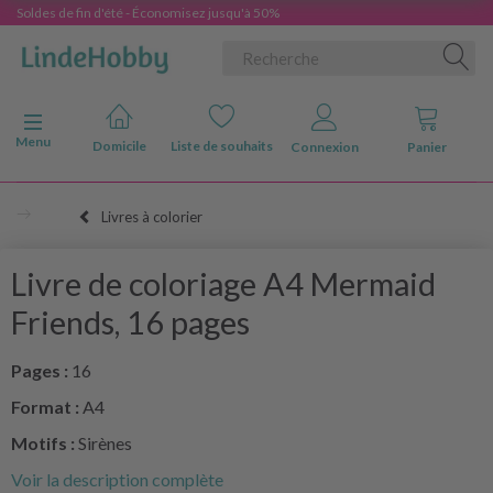
Soldes de fin d'été - Économisez jusqu'à 50%
Basculer la navigation
Menu
Domicile
Liste de souhaits
Connexion
Panier
Livres à colorier
Livre de coloriage A4 Mermaid
Friends, 16 pages
Pages :
16
Format :
A4
Motifs :
Sirènes
Voir la description complète