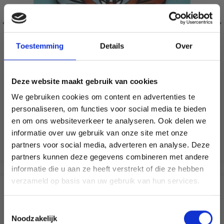
Toestemming
Details
Over
Deze website maakt gebruik van cookies
We gebruiken cookies om content en advertenties te
FABER-CASTELL MANDALAS LA PROMENADE DES
personaliseren, om functies voor social media te bieden
SAISONS VOLUME 2
en om ons websiteverkeer te analyseren. Ook delen we
EUR 5.85
EUR 8.35
informatie over uw gebruik van onze site met onze
Ajouter au panier
partners voor social media, adverteren en analyse. Deze
Économisez jusqu'à 50 %
partners kunnen deze gegevens combineren met andere
informatie die u aan ze heeft verstrekt of die ze hebben
Soyez le premier à connaître nos soldes et
verzameld op basis van uw gebruik van hun services.
offres limitées en vous inscrivant à notre
D'AUTRES ONT ÉGALEMENT
newsletter gratuite !
Toestemmingsselectie
29% de réduction
Noodzakelijk