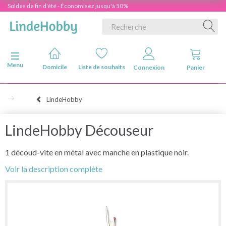
Soldes de fin d'été - Économisez jusqu'à 50%
Basculer la navigation
Menu
Domicile
Liste de souhaits
Connexion
Panier
LindeHobby
LindeHobby Découseur
1 découd-vite en métal avec manche en plastique noir.
Voir la description complète