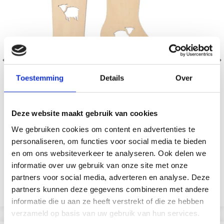
Toestemming
Details
Over
Deze website maakt gebruik van cookies
We gebruiken cookies om content en advertenties te
LINDEHOBBY BLOQUEURS DE CHAUSSETTES
personaliseren, om functies voor social media te bieden
en om ons websiteverkeer te analyseren. Ook delen we
EUR 7.95
EUR 15.85
informatie over uw gebruik van onze site met onze
L'offre expire le 31/08/2026
partners voor social media, adverteren en analyse. Deze
partners kunnen deze gegevens combineren met andere
Voir toutes les options
informatie die u aan ze heeft verstrekt of die ze hebben
verzameld op basis van uw gebruik van hun services.