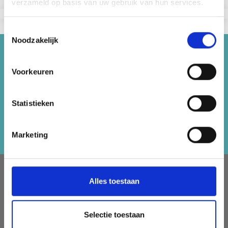
verzameld op basis van uw gebruik van hun services.
Toestemmingsselectie
Noodzakelijk
Économisez jusqu'à 50%
Voorkeuren
Recevez notre newsletter gratuite et
bénéficiez d'inspiration, d'offres et de
Statistieken
réductions !
S'abonner
Marketing
À PROPOS DE NOUS
Alles toestaan
LindeHobby fournit tout le Danemark avec du fil de qualité.
Nous avons une large gamme de marques populaires avec
Selectie toestaan
plus de 15 000 numéros d'articles. Notre équipe s'efforce
de vous fournir le meilleur service possible et la livraison la