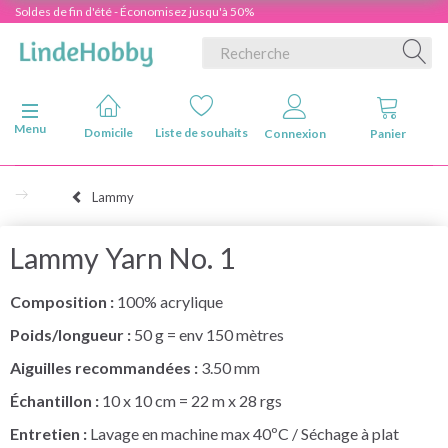
Soldes de fin d'été - Économisez jusqu'à 50%
Basculer la navigation
Menu
Domicile
Liste de souhaits
Connexion
Panier
Lammy
Lammy Yarn No. 1
Composition :
100% acrylique
Poids/longueur :
50 g = env 150 mètres
Aiguilles recommandées :
3.50 mm
Échantillon :
10 x 10 cm = 22 m x 28 rgs
Entretien :
Lavage en machine max 40ºC / Séchage à plat