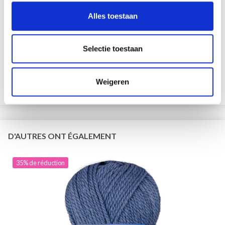
Alles toestaan
DROPS KID-SILK
75% Laine / 25% Nylon
Selectie toestaan
EUR 3.55
EUR 5.05
L'offre expire le 31/08/2026
Weigeren
Voir toutes les options
D'AUTRES ONT ÉGALEMENT
35% de réduction