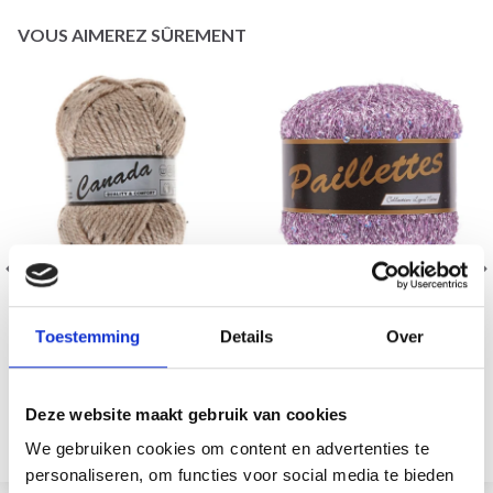
VOUS AIMEREZ SÛREMENT
LAMMY CANADA TWEED
LAMMY PAILLETTES
Toestemming
Details
Over
62% Alpaga / 29% Nylon /
75% Polyester / 25%
9% Laine
Paillettes
Deze website maakt gebruik van cookies
EUR 2.95
EUR 6.85
Voir toutes les options
Voir toutes les options
We gebruiken cookies om content en advertenties te
personaliseren, om functies voor social media te bieden