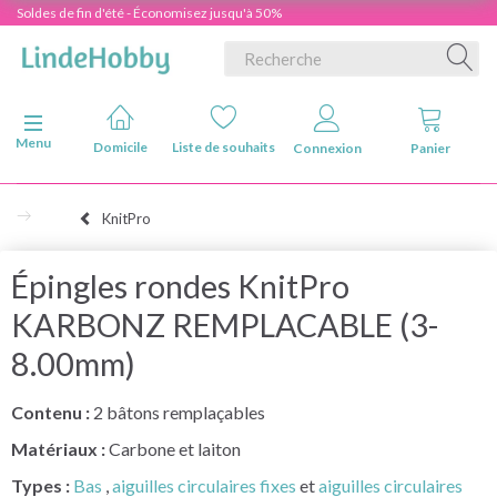
Soldes de fin d'été - Économisez jusqu'à 50%
Basculer la navigation
Menu
Domicile
Liste de souhaits
Connexion
Panier
KnitPro
Épingles rondes KnitPro
KARBONZ REMPLACABLE (3-
8.00mm)
Contenu :
2 bâtons remplaçables
Matériaux :
Carbone et laiton
Types :
Bas
,
aiguilles circulaires fixes
et
aiguilles circulaires