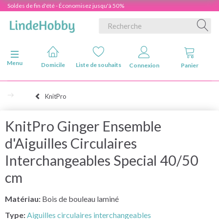
Soldes de fin d'été - Économisez jusqu'à 50%
Basculer la navigation
Menu
Domicile
Liste de souhaits
Connexion
Panier
KnitPro
KnitPro Ginger Ensemble
d'Aiguilles Circulaires
Interchangeables Special 40/50
cm
Matériau:
Bois de bouleau laminé
Type:
Aiguilles circulaires interchangeables