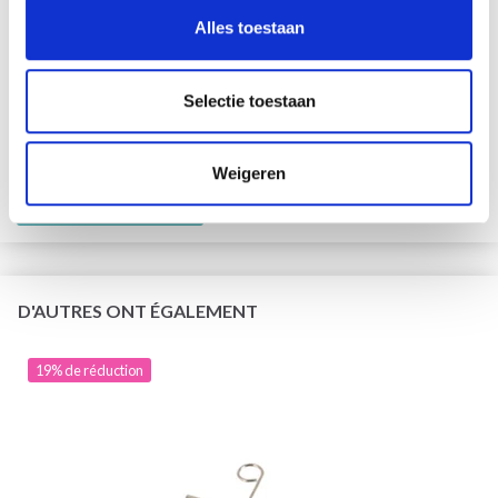
Alles toestaan
KNITPRO CÂBLE EN ACIER INOXYDABLE SWIVEL OR
Selectie toestaan
(40-150 CM)
EUR 3.70
EUR 4.60
L'offre expire le 08/09/2026
Weigeren
Voir toutes les options
D'AUTRES ONT ÉGALEMENT
19% de réduction