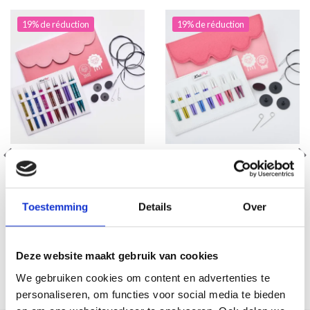
19% de réduction
19% de réduction
KNITPRO ZING
KNITPRO ZING MINI
ENSEMBLE D'AIGUILLES
ENSEMBLE D'AIGUILLES
CIRCULAIRES
CIRCULAIRES
Toestemming
Details
Over
INTERCHANGEABLES
INTERCHANGEABLES, 5
DELUXE
CM
EUR 47.20
EUR 56.65
EUR 58.99
EUR 70.80
Deze website maakt gebruik van cookies
L'offre expire le 08/09/2026
L'offre expire le 08/09/2026
We gebruiken cookies om content en advertenties te
Ajouter au panier
Ajouter au panier
personaliseren, om functies voor social media te bieden