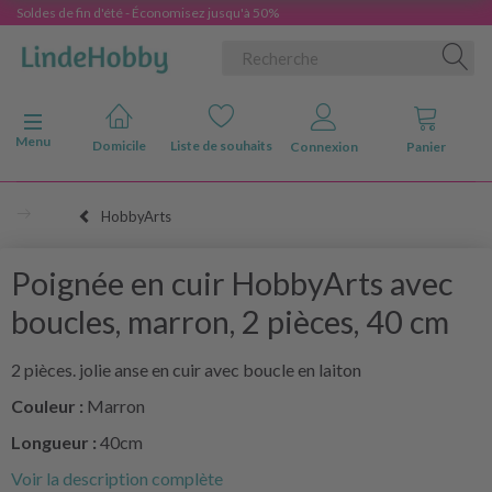
Soldes de fin d'été - Économisez jusqu'à 50%
Basculer la navigation
Menu
Domicile
Liste de souhaits
Connexion
Panier
HobbyArts
Poignée en cuir HobbyArts avec
boucles, marron, 2 pièces, 40 cm
2 pièces. jolie anse en cuir avec boucle en laiton
Couleur :
Marron
Longueur :
40cm
Voir la description complète