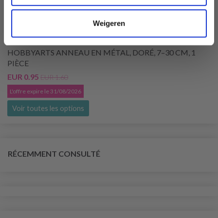
Weigeren
HOBBYARTS ANNEAU EN MÉTAL, DORÉ, 7–30 CM, 1
PIÈCE
EUR 0.95
EUR 1.60
L'offre expire le 31/08/2026
Voir toutes les options
RÉCEMMENT CONSULTÉ