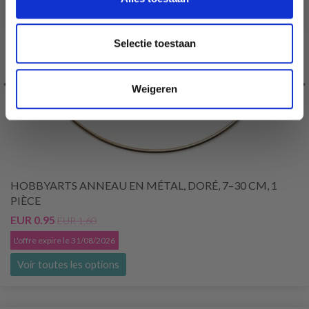
Selectie toestaan
Weigeren
HOBBYARTS ANNEAU EN MÉTAL, DORÉ, 7–30 CM, 1
PIÈCE
EUR 0.95
EUR 1.60
L'offre expire le 31/08/2026
Voir toutes les options