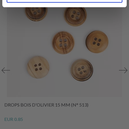
DROPS BOIS D'OLIVIER 15 MM (N° 513)
EUR 0.85