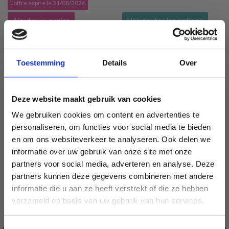
L'offre expire le 31/08/2026
Ajouter au panier
Voir toutes les options
Toestemming
Details
Over
SIMILAIRE À CECI
40% de réduction
Deze website maakt gebruik van cookies
We gebruiken cookies om content en advertenties te
personaliseren, om functies voor social media te bieden
en om ons websiteverkeer te analyseren. Ook delen we
informatie over uw gebruik van onze site met onze
partners voor social media, adverteren en analyse. Deze
Économisez jusqu'à 50 %
partners kunnen deze gegevens combineren met andere
informatie die u aan ze heeft verstrekt of die ze hebben
Soyez le premier à connaître nos soldes et
verzameld op basis van uw gebruik van hun services.
offres limitées en vous inscrivant à notre
newsletter gratuite !
Toestemmingsselectie