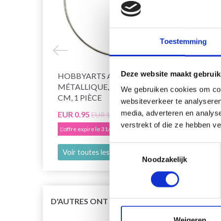
Toestemming
Deze website maakt gebruik
HOBBYARTS ANNEAU
HOBB
MÉTALLIQUE, ARGENTÉ, 7–30
DORÉ,
We gebruiken cookies om cont
CM, 1 PIÈCE
websiteverkeer te analyseren
media, adverteren en analys
EUR 0.95
EUR 0
EUR 1.60
verstrekt of die ze hebben v
L'offre expire le 31/08/2026
L'offre
Toestemmingsselectie
Voir toutes les options
Voir 
Noodzakelijk
D'AUTRES ONT ÉGALEMENT
Weigeren