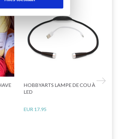
HAVE
HOBBYARTS LAMPE DE COU À
DROPS BRU
LED
77% Alpaga 
EUR 17.95
EUR 3.10