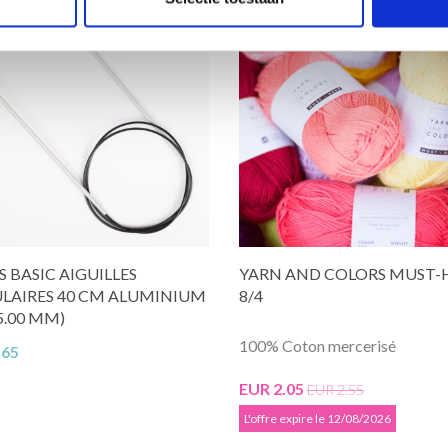
19% de réduction
 BASIC AIGUILLES
YARN AND COLORS MUST-
ULAIRES 40 CM ALUMINIUM
8/4
-5.00 MM)
100% Coton mercerisé
.65
EUR 2.05
EUR 2.55
L'offre expire le 12/08/2026