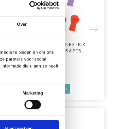
Over
E
HOBBYARTS SILICONE STICK
HOBBYARTS
IES,
PROTECTEUR MAINS 6 PCS
NOIR, 5 PA
 media te bieden en om ons
ze partners voor social
nformatie die u aan ze heeft
EUR 1.95
EUR 0.95
EUR 2.80
EU
Voir toutes les options
Voir toutes
Marketing
Alles toestaan