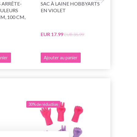
 ARRÊTE-
SAC À LAINE HOBBYARTS
HOBBYART
OULEURS
EN VIOLET
SÉCURITÉ, 
MM, 100 CM,
EUR 17.99
EUR 0.95
EUR 35.99
EU
nier
Ajouter au panier
Voir toutes
30% de réduction
29% de rédu