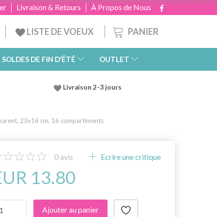
er
Livraison & Retours
À Propos de Nous
PANIER
LISTE DE VOEUX
SOLDES DE FIN D’ÉTÉ
OUTLET
Livraison 2-3 jours
sparent, 23x16 cm, 16 compartiments
0
avis
Ecrire une critique
EUR 13.80
Ajouter au panier