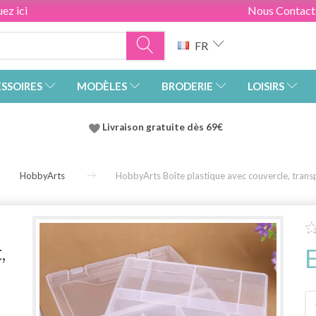
ez ici
Nous Contact
FR
SSOIRES
MODÈLES
BRODERIE
LOISIRS
Livraison gratuite dès 69€
HobbyArts
HobbyArts Boîte plastique avec couvercle, tran
,