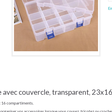
En
e avec couvercle, transparent, 23x1
et 16 compartiments.
r organiser vos accessoires lorsque vous cousez, tricotez ou croche