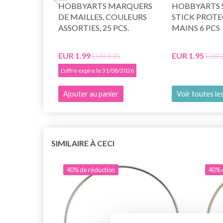
HOBBYARTS MARQUERS
HOBBYARTS 
DE MAILLES, COULEURS
STICK PROT
ASSORTIES, 25 PCS.
MAINS 6 PCS
EUR 1.99
EUR 1.95
EUR 3.35
EUR 
L'offre expire le 31/08/2026
Ajouter au panier
Voir toutes le
SIMILAIRE À CECI
40% de réduction
40% 