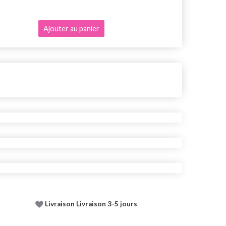
Ajouter au 
Ajouter au panier
Voir toutes
Livraison Livraison 3-5 jours