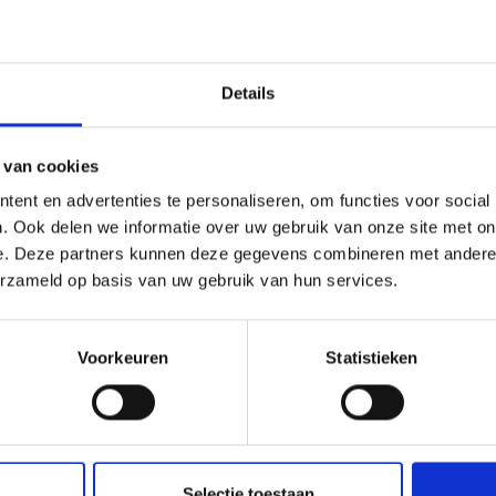
Details
 van cookies
YARTS ANNEAU EN MÉTAL,
HOBBYARTS MARQUERS D
 7–30 CM, 1 PIÈCE
MAILLES, COULEURS ASSORT
ent en advertenties te personaliseren, om functies voor social
25 PCS.
. Ook delen we informatie over uw gebruik van onze site met on
e. Deze partners kunnen deze gegevens combineren met andere i
.95
EUR 1.99
EUR 1.60
EUR 3.35
erzameld op basis van uw gebruik van hun services.
 expire le 31/08/2026
L'offre expire le 31/08/2026
toutes les options
Ajouter au panier
Voorkeuren
Statistieken
Selectie toestaan