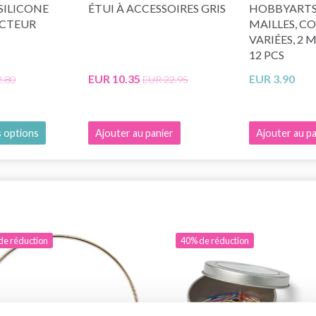
SILICONE
ÉTUI À ACCESSOIRES GRIS
HOBBYARTS
ECTEUR
MAILLES, C
VARIÉES, 2 
12 PCS
EUR 10.35
EUR 3.90
2.80
EUR 22.95
s options
Ajouter au panier
Ajouter au pa
de réduction
40% de réduction