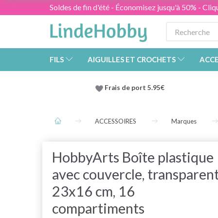
Soldes de fin d'été - Économisez jusqu'à 50% - Cliqu
FILS
AIGUILLES ET CROCHETS
ACCE
Frais de port 5.95€
ACCESSOIRES
Marques
HobbyArts Boîte plastique
avec couvercle, transparent
23x16 cm, 16
compartiments