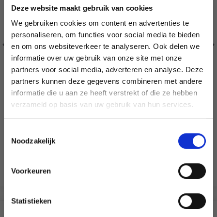
Deze website maakt gebruik van cookies
We gebruiken cookies om content en advertenties te
personaliseren, om functies voor social media te bieden
en om ons websiteverkeer te analyseren. Ook delen we
informatie over uw gebruik van onze site met onze
partners voor social media, adverteren en analyse. Deze
Économisez jusqu'à 50 %
partners kunnen deze gegevens combineren met andere
informatie die u aan ze heeft verstrekt of die ze hebben
Soyez le premier à connaître nos soldes et
verzameld op basis van uw gebruik van hun services.
offres limitées en vous inscrivant à notre
HOBBYARTS ANNEAU MÉTALLIQUE, ARGENTÉ, 7–30
newsletter gratuite !
CM, 1 PIÈCE
Toestemmingsselectie
EUR 0.95
EUR 1.60
Noodzakelijk
L'offre expire le 31/08/2026
Voorkeuren
Voir toutes les options
Oui, inscrivez-moi !
Statistieken
Non, merci
D'AUTRES ONT ÉGALEMENT