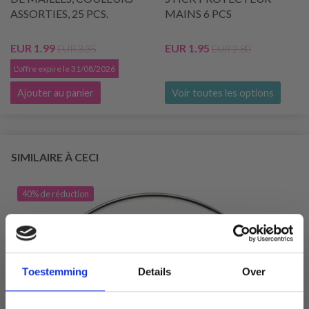
ASSORTIES, 25 PCS.
MAINS 6 PCS
EUR 1.99
EUR 1.95
EUR 3.35
EUR 2.80
L'offre expire le 31/08/2026
Ajouter au panier
Voir toutes les options
SIMILAIRE À CECI
40% de réduction
Toestemming
Details
Over