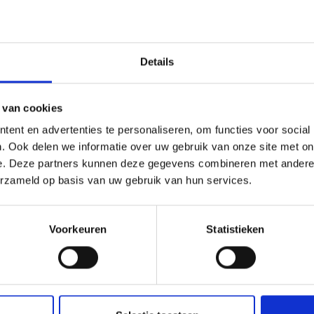
Details
 van cookies
ent en advertenties te personaliseren, om functies voor social
LE DE SAC GO HANDMADE
GO POIGNÉE DE SAC À MAI
. Ook delen we informatie over uw gebruik van onze site met on
 CADENAS ARGENT, 16 CM
POUR RIVETS, 80 CM
e. Deze partners kunnen deze gegevens combineren met andere i
erzameld op basis van uw gebruik van hun services.
.60
EUR 14.10
EUR 6.55
EUR 20.15
 expire le 31/08/2026
L'offre expire le 31/08/2026
Voorkeuren
Statistieken
er au panier
Ajouter au panier
toutes les options
Voir toutes les options