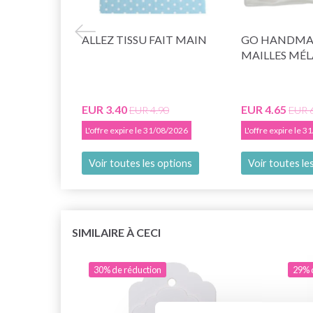
ALLEZ TISSU FAIT MAIN
GO HANDMAD
MAILLES MÉ
EUR 3.40
EUR 4.65
EUR 4.90
EUR 
L'offre expire le 31/08/2026
L'offre expire le 
Voir toutes les options
Voir toutes le
SIMILAIRE À CECI
30% de réduction
29% 