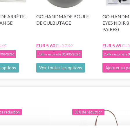
E ARRÊTE-
GO HANDMADE BOULE
GO HANDMA
LANGE
DE CULBUTAGE
EYES NOIR 8
PAIRES)
EUR 5.60
EUR 5.65
6.65
EUR 7.99
EUR
31/08/2026
L'offre expire le 31/08/2026
L'offre expire le
s options
Voir toutes les options
Ajouter au pa
de réduction
30% de réduction