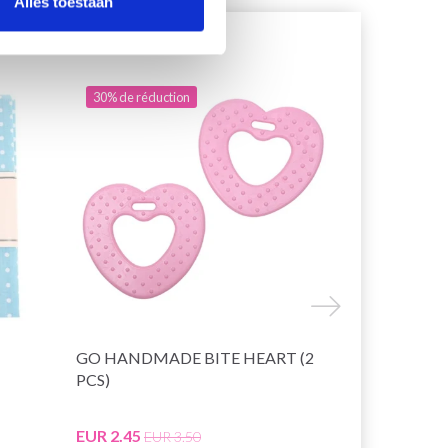
Alles toestaan
30% de réduction
29% de rédu
GO HANDMADE BITE HEART (2
GO HANDMA
PCS)
RING AVEC 
TRANSPAR
EUR 2.45
EUR 2.80
EUR 3.50
EU