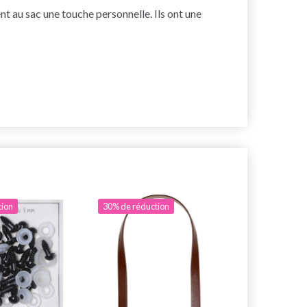
nt au sac une touche personnelle. Ils ont une
tion
30% de réduction
29% de rédu