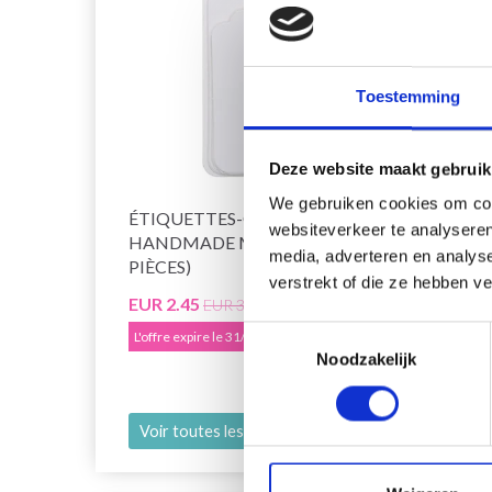
Toestemming
Deze website maakt gebruik
We gebruiken cookies om cont
ÉTIQUETTES-CADEAUX GO
SANG
websiteverkeer te analyseren
HANDMADE MANILLE (20
AVEC
media, adverteren en analys
PIÈCES)
verstrekt of die ze hebben v
EUR 2.45
EUR 4
EUR 3.50
Toestemmingsselectie
L'offre expire le 31/08/2026
L'offre
Noodzakelijk
Ajout
Voir toutes les options
Voir 