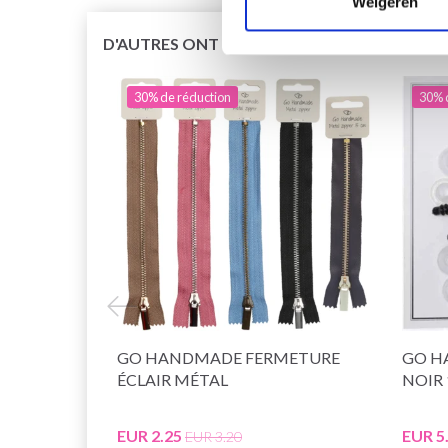
Weigeren
D'AUTRES ONT ÉGALEMENT
30% de réduction
30% 
GO HANDMADE FERMETURE
GO H
ÉCLAIR MÉTAL
NOIR 
EUR 2.25
EUR 5
EUR 3.20