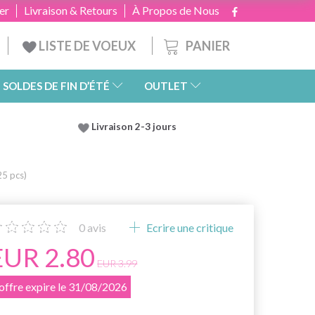
er
Livraison & Retours
À Propos de Nous
PANIER
LISTE DE VOEUX
SOLDES DE FIN D’ÉTÉ
OUTLET
Livraison 2-3 jours
25 pcs)
0
avis
Ecrire une critique
EUR 2.80
EUR 3.99
'offre expire le 31/08/2026