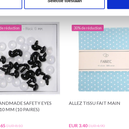
Selectie toestaan
de réduction
30% de réduction
ANDMADE SAFETY EYES
ALLEZ TISSU FAIT MAIN
10 MM (10 PAIRES)
.65
EUR 3.40
EUR 8.10
EUR 4.90