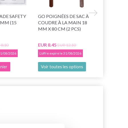
DE SAFETY
GO POIGNÉES DE SAC À
GO HANDM
 MM (15
COUDRE À LA MAIN 18
EYES NOIR 
MM X 80 CM (2 PCS)
PAIRES)
EUR 8.45
EUR 5.85
 8.10
EUR 12.10
EU
 31/08/2026
L'offre expire le 31/08/2026
L'offre expire 
nier
Voir toutes les options
Ajouter au 