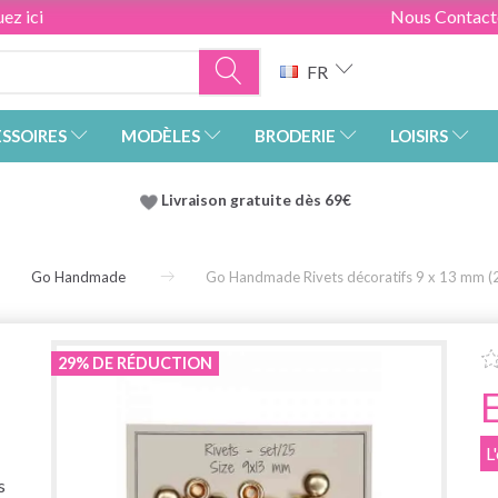
ez ici
Nous Contact
FR
SSOIRES
MODÈLES
BRODERIE
LOISIRS
Livraison gratuite dès 69€
Go Handmade
Go Handmade Rivets décoratifs 9 x 13 mm (
29% DE RÉDUCTION
L
s