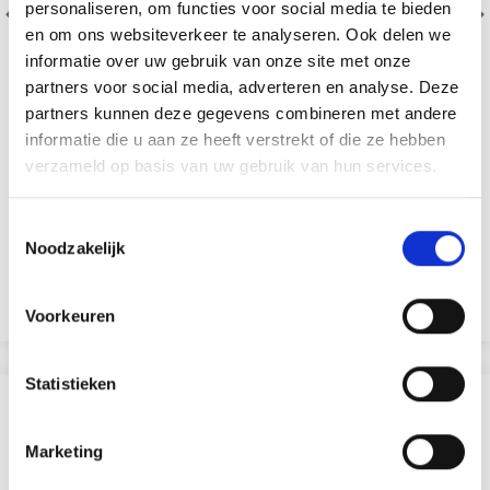
personaliseren, om functies voor social media te bieden
en om ons websiteverkeer te analyseren. Ook delen we
informatie over uw gebruik van onze site met onze
partners voor social media, adverteren en analyse. Deze
partners kunnen deze gegevens combineren met andere
informatie die u aan ze heeft verstrekt of die ze hebben
verzameld op basis van uw gebruik van hun services.
HOOOKED ZPAGETTI
100% Fil textile recyclé
EUR 13.80
Toestemmingsselectie
Noodzakelijk
Ajouter au panier
Voir toutes les options
Voorkeuren
Statistieken
D'AUTRES ONT ÉGALEMENT
Marketing
30% de réduction