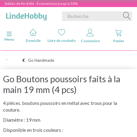
Soldes de fin d'été - Économisez jusqu'à 50%
Basculer la navigation
Menu
Domicile
Liste de souhaits
Connexion
Panier
Go Handmade
Go Boutons poussoirs faits à la
main 19 mm (4 pcs)
4 pièces. boutons poussoirs en métal avec trous pour la
couture.
Diamètre : 19 mm
Disponible en trois couleurs :