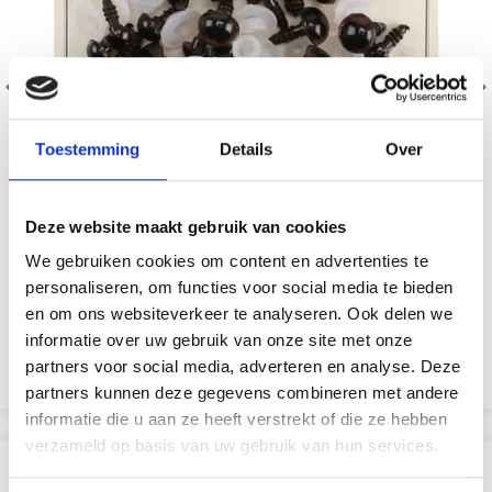
Toestemming
Details
Over
Deze website maakt gebruik van cookies
YEUX DE SÉCURITÉ GO HANDMADE MARRON / NOIR
We gebruiken cookies om content en advertenties te
(18 PAIRES)
personaliseren, om functies voor social media te bieden
EUR 5.65
EUR 8.10
en om ons websiteverkeer te analyseren. Ook delen we
L'offre expire le 31/08/2026
informatie over uw gebruik van onze site met onze
partners voor social media, adverteren en analyse. Deze
Voir toutes les options
partners kunnen deze gegevens combineren met andere
informatie die u aan ze heeft verstrekt of die ze hebben
verzameld op basis van uw gebruik van hun services.
D'AUTRES ONT ÉGALEMENT