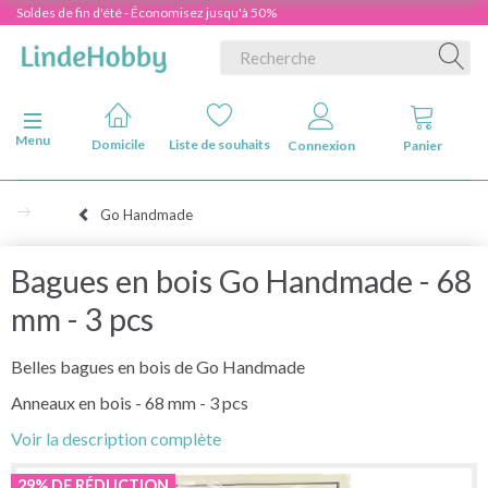
Soldes de fin d'été - Économisez jusqu'à 50%
Basculer la navigation
Menu
Domicile
Liste de souhaits
Connexion
Panier
Go Handmade
Bagues en bois Go Handmade - 68
mm - 3 pcs
Belles bagues en bois de Go Handmade
Anneaux en bois - 68 mm - 3 pcs
Voir la description complète
29% DE RÉDUCTION