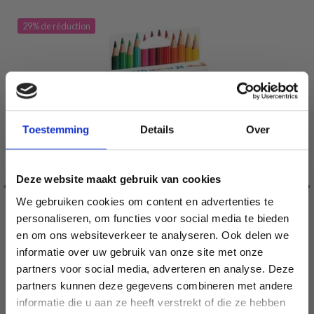
29% de réduction
Toestemming
Details
Over
Deze website maakt gebruik van cookies
We gebruiken cookies om content en advertenties te
personaliseren, om functies voor social media te bieden
en om ons websiteverkeer te analyseren. Ook delen we
informatie over uw gebruik van onze site met onze
partners voor social media, adverteren en analyse. Deze
Économisez jusqu'à 50 %
partners kunnen deze gegevens combineren met andere
informatie die u aan ze heeft verstrekt of die ze hebben
GIOTTO COLORS 3.0 CRAYONS DE COULEUR, 24 PIÈCES
Soyez le premier à connaître nos soldes et