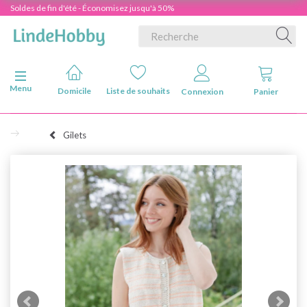
Soldes de fin d'été - Économisez jusqu'à 50%
Basculer la navigation
Menu
Domicile
Liste de souhaits
Connexion
Panier
Gilets