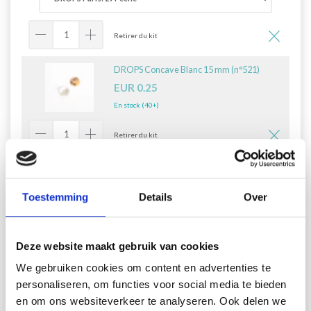
Retirer du kit
DROPS Concave Blanc 15 mm (n°521)
EUR 0.25
En stock (40+)
Retirer du kit
Ajouter tout au panier
Toestemming
Details
Over
268-26 Blush Breeze Vest by
Deze website maakt gebruik van cookies
DROPS Design
We gebruiken cookies om content en advertenties te
personaliseren, om functies voor social media te bieden
en om ons websiteverkeer te analyseren. Ook delen we
DROPS 268-26