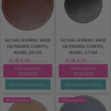
GO SAC À MAIN / BASE
GO SAC À MAIN / BASE
DE PANIER, CUIR PU,
DE PANIER, CUIR PU,
ROND, 25 CM
ROND, 17 CM
EUR 8.45
EUR 6.55
EUR 12.10
EUR 9.35
L'offre expire le
L'offre expire le
31/08/2026
31/08/2026
Voir toutes les options
Voir toutes les options
29% de réduction
30% de réduction