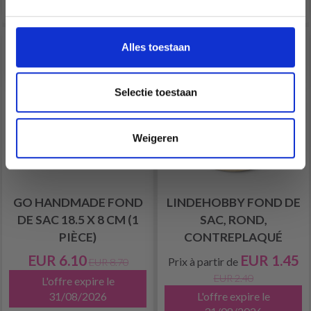
aanbiedingen en kortingen in het
Nederlands?
29% de réduction
40% de réduction
Ja, graag!
Alles toestaan
Selectie toestaan
Weigeren
GO HANDMADE FOND
LINDEHOBBY FOND DE
DE SAC 18.5 X 8 CM (1
SAC, ROND,
PIÈCE)
CONTREPLAQUÉ
EUR 6.10
EUR 1.45
Prix à partir de
EUR 8.70
EUR 2.40
L'offre expire le
31/08/2026
L'offre expire le