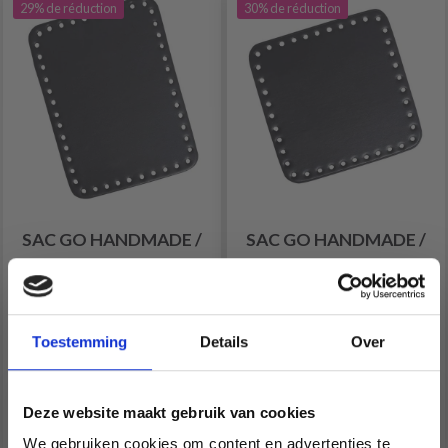
29% de réduction
30% de réduction
SAC GO HANDMADE /
SAC GO HANDMADE /
BASE PANIER 19 X 14
BASE PANIER 15 X 15
CM
CM
EUR 6.70
EUR 5.65
EUR 9.55
EUR 8.10
Toestemming
Details
Over
L'offre expire le
31/08/2026
Deze website maakt gebruik van cookies
Voir toutes les options
Voir toutes les options
We gebruiken cookies om content en advertenties te