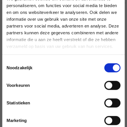
personaliseren, om functies voor social media te bieden
29% de réduction
29% de réduction
en om ons websiteverkeer te analyseren. Ook delen we
informatie over uw gebruik van onze site met onze
partners voor social media, adverteren en analyse. Deze
Économisez jusqu'à 50 %
partners kunnen deze gegevens combineren met andere
informatie die u aan ze heeft verstrekt of die ze hebben
Soyez le premier à connaître nos soldes et
verzameld op basis van uw gebruik van hun services.
offres limitées en vous inscrivant à notre
newsletter gratuite !
Toestemmingsselectie
Noodzakelijk
SAC GO HANDMADE /
BASE DE SAC GO
BASE PANIER 18 X 18
HANDMADE 21 X 8 CM
Voorkeuren
CM
(1 PIÈCE)
Oui, inscrivez-moi !
EUR 6.70
EUR 6.10
EUR 9.55
EUR 8.70
Statistieken
Non, merci
L'offre expire le
L'offre expire le
31/08/2026
31/08/2026
Marketing
Wil je liever nieuws ontvangen over onze
Voir toutes les options
Voir toutes les options