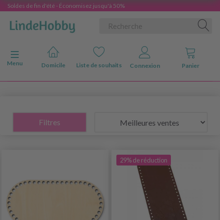
Soldes de fin d'été - Économisez jusqu'à 50%
Basculer la navigation
Menu
Domicile
Liste de souhaits
Connexion
Panier
Filtres
29% de réduction