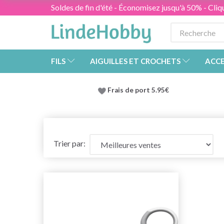
Soldes de fin d'été - Économisez jusqu'à 50% - Cliqu
FILS
AIGUILLES ET CROCHETS
ACCE
Frais de port 5.95€
Trier par: