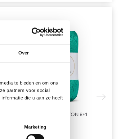
Over
 media te bieden en om ons
ze partners voor social
nformatie die u aan ze heeft
LINDEHOBBY COTTON 8/4
LINDEHOBB
100% Coton
100% Polyes
Marketing
EUR 2.65
EUR 6.45