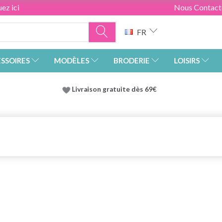
ez ici
Nous Contact
FR
SSOIRES
MODÈLES
BRODERIE
LOISIRS
Livraison gratuite dès 69€