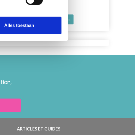
Voir toutes les options
Voir toutes
Alles toestaan
tion,
ARTICLES ET GUIDES