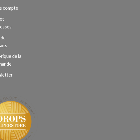
e compte
et
resses
 de
aits
rique de la
mande
letter