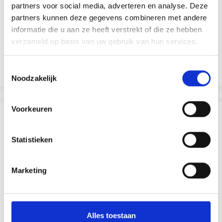
partners voor social media, adverteren en analyse. Deze
EUR 36.30
partners kunnen deze gegevens combineren met andere
informatie die u aan ze heeft verstrekt of die ze hebben
verzameld op basis van uw gebruik van hun services.
Toestemmingsselectie
Ajouter au panier
Noodzakelijk
Voorkeuren
D'AUTRES ONT ÉGALEMENT
Statistieken
Marketing
Alles toestaan