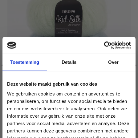
Toestemming
Details
Over
Deze website maakt gebruik van cookies
We gebruiken cookies om content en advertenties te
personaliseren, om functies voor social media te bieden
en om ons websiteverkeer te analyseren. Ook delen we
DROPS KID-SILK
informatie over uw gebruik van onze site met onze
75% Laine / 25% Nylon
partners voor social media, adverteren en analyse. Deze
Économisez jusqu'à 50 %
EUR 3.55
EUR 5.05
partners kunnen deze gegevens combineren met andere
L'offre expire le 31/08/2026