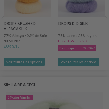
DROPS BRUSHED
DROPS KID-SILK
ALPACA SILK
77% Alpaga / 23% de Soie
75% Laine / 25% Nylon
du Mûrier
EUR 3.55
EUR 5.05
EUR 3.10
L'offre expire le 31/08/2026
Voir toutes les options
Voir toutes les options
SIMILAIRE À CECI
29% de réduction