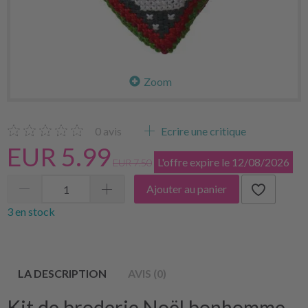
Zoom
0
avis
Ecrire une critique
EUR 5.99
L'offre expire le 12/08/2026
EUR 7.50
Ajouter au panier
3 en stock
LA DESCRIPTION
AVIS (0)
Kit de broderie Noël bonhomme