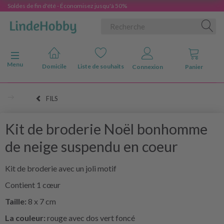
Soldes de fin d'été - Économisez jusqu'à 50%
Basculer la navigation
Menu
Domicile
Liste de souhaits
Connexion
Panier
FILS
Kit de broderie Noël bonhomme
de neige suspendu en coeur
Kit de broderie avec un joli motif
Contient 1 cœur
Taille:
8 x 7 cm
La couleur:
rouge avec dos vert foncé