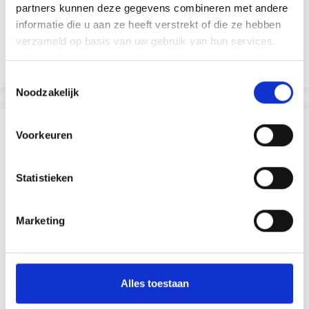
75% Laine / 25% Nylon
partners kunnen deze gegevens combineren met andere
EUR 3.55
EUR 5.05
informatie die u aan ze heeft verstrekt of die ze hebben
verzameld op basis van uw gebruik van hun services.
L'offre expire le 31/08/2026
Voir toutes les options
Toestemmingsselectie
Noodzakelijk
D'AUTRES ONT ÉGALEMENT
Voorkeuren
Statistieken
Marketing
Alles toestaan