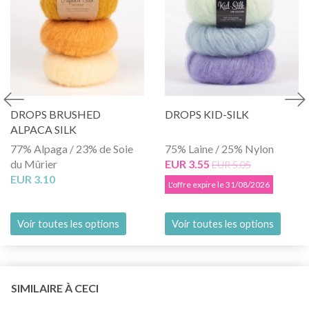
DROPS BRUSHED
DROPS KID-SILK
ALPACA SILK
77% Alpaga / 23% de Soie
75% Laine / 25% Nylon
du Mûrier
EUR 3.55
EUR 5.05
EUR 3.10
L'offre expire le 31/08/2026
Voir toutes les options
Voir toutes les options
SIMILAIRE À CECI