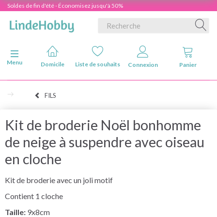
Soldes de fin d'été - Économisez jusqu'à 50%
Basculer la navigation
Menu
Domicile
Liste de souhaits
Connexion
Panier
FILS
Kit de broderie Noël bonhomme
de neige à suspendre avec oiseau
en cloche
Kit de broderie avec un joli motif
Contient 1 cloche
Taille:
9x8cm