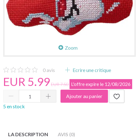
Zoom
0
avis
Ecrire une critique
EUR 5.99
L'offre expire le 12/08/2026
EUR 7.50
Ajouter au panier
5 en stock
LA DESCRIPTION
AVIS (0)