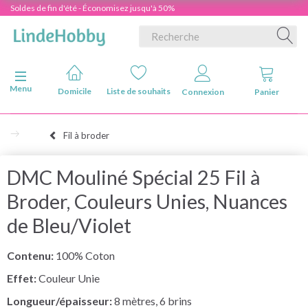
Soldes de fin d'été - Économisez jusqu'à 50%
Basculer la navigation
Menu
Domicile
Liste de souhaits
Connexion
Panier
Fil à broder
DMC Mouliné Spécial 25 Fil à
Broder, Couleurs Unies, Nuances
de Bleu/Violet
Contenu:
100% Coton
Effet:
Couleur Unie
Longueur/épaisseur:
8 mètres, 6 brins