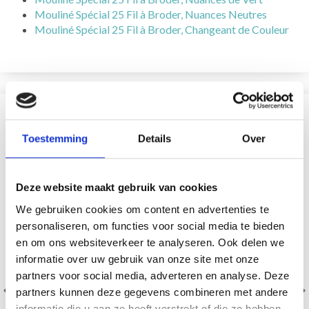
Mouliné Spécial 25 Fil à Broder, Nuances Neutres
Mouliné Spécial 25 Fil à Broder, Changeant de Couleur
VOUS AIMEREZ SÛREMENT
Toestemming
Details
Over
20% de réduction
18% de réduction
Deze website maakt gebruik van cookies
We gebruiken cookies om content en advertenties te
personaliseren, om functies voor social media te bieden
en om ons websiteverkeer te analyseren. Ook delen we
informatie over uw gebruik van onze site met onze
partners voor social media, adverteren en analyse. Deze
DMC COTON PERLÉ
DMC MOULINÉ SPÉCIAL
partners kunnen deze gegevens combineren met andere
25 FIL À BRODER,
informatie die u aan ze heeft verstrekt of die ze hebben