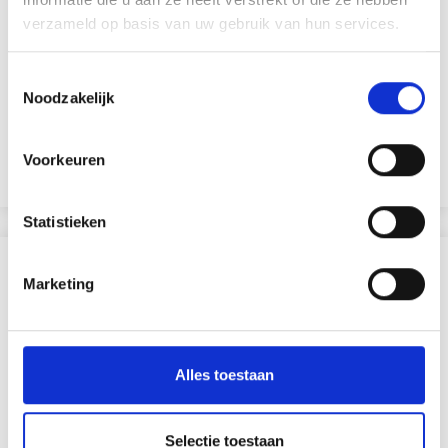
COULEURS UNIES,
verzameld op basis van uw gebruik van hun services.
NUANCES DE
ROUGE/JAUNE/ORANGE
Toestemmingsselectie
100% Coton
100% Coton
Noodzakelijk
EUR 3.50
EUR 1.50
EUR 4.40
EUR 1.85
L'offre expire le 12/08/2026
L'offre expire le 12/08/2026
Voorkeuren
Voir toutes les options
Voir toutes les options
Statistieken
SIMILAIRE À CECI
Marketing
18% de réduction
Alles toestaan
Selectie toestaan