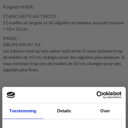
Poignet HIVER :
ÉTANCHÉITÉ AU TRICOT :
21 mailles en largeur et 42 aiguilles en hauteur au point mousse
= 10 x 10 cm.
PINDE :
DROPS PIN N° 3.5.
Les bâtons n'ont qu'une valeur indicative. Si vous obtenez trop
de mailles de 10 cm, changez pour des aiguilles plus épaisses. Si
vous obtenez trop peu de mailles de 10 cm, changez pour des
aiguilles plus fines.
VOUS AIMEREZ SÛREMENT
Toestemming
Details
Over
12% de réduction