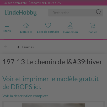
Soldes de fin d'été - Économisez jusqu'à 50%
Basculer la navigation
Menu
Domicile
Liste de souhaits
Connexion
Panier
Femmes
197-13 Le chemin de l&#39;hiver
Voir et imprimer le modèle gratuit
de DROPS ici.
Voir la description complète