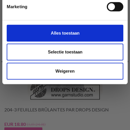
Marketing
Wil je liever nieuws ontvangen over onze
aanbiedingen en kortingen in het
Nederlands?
Ja, graag!
Alles toestaan
Selectie toestaan
Weigeren
204-3 FEUILLES BRÛLANTES PAR DROPS DESIGN
EUR 18.80
EUR 24.80