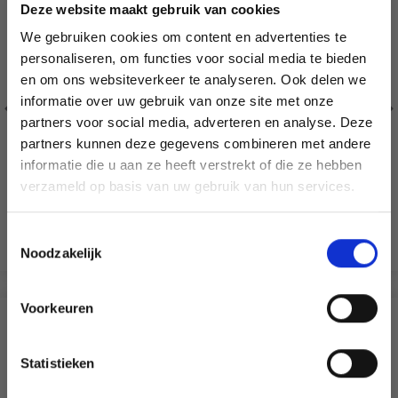
Deze website maakt gebruik van cookies
We gebruiken cookies om content en advertenties te
personaliseren, om functies voor social media te bieden
en om ons websiteverkeer te analyseren. Ook delen we
informatie over uw gebruik van onze site met onze
partners voor social media, adverteren en analyse. Deze
Économisez jusqu'à 50 %
partners kunnen deze gegevens combineren met andere
255-40 LATTE LOVE VEST
200-5 SUMMER SHELLS
informatie die u aan ze heeft verstrekt of die ze hebben
BY DROPS DESIGN
BY DROPS DESIGN
Soyez le premier à connaître nos soldes et
verzameld op basis van uw gebruik van hun services.
offres limitées en vous inscrivant à notre
EUR 34.05
EUR 24.20
EUR 38.55
newsletter gratuite !
Toestemmingsselectie
Voir toutes les options
Voir toutes les options
Noodzakelijk
Voorkeuren
Oui, inscrivez-moi !
SIMILAIRE À CECI
Statistieken
24% de réduction
Non, merci