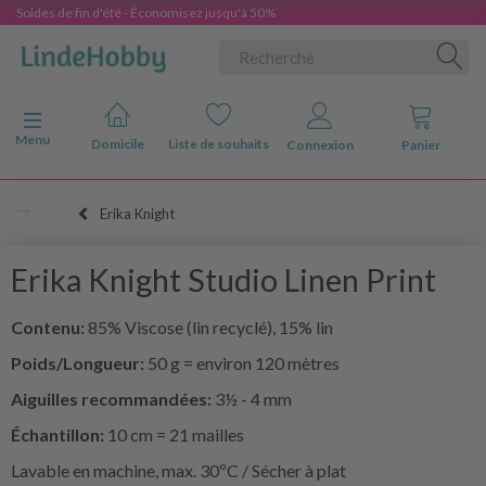
Soldes de fin d'été - Économisez jusqu'à 50%
Basculer la navigation
Menu
Domicile
Liste de souhaits
Connexion
Panier
Erika Knight
Erika Knight Studio Linen Print
Contenu:
85% Viscose (lin recyclé), 15% lin
Poids/Longueur:
50 g = environ 120 mètres
Aiguilles recommandées:
3½ - 4 mm
Échantillon:
10 cm = 21 mailles
Lavable en machine, max. 30ºC / Sécher à plat