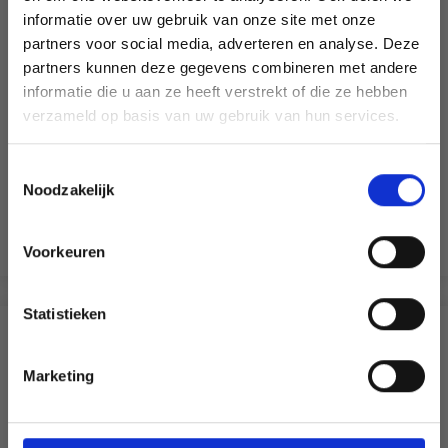
informatie over uw gebruik van onze site met onze
partners voor social media, adverteren en analyse. Deze
Économisez jusqu'à 50 %
partners kunnen deze gegevens combineren met andere
informatie die u aan ze heeft verstrekt of die ze hebben
Soyez le premier à connaître nos soldes et
verzameld op basis van uw gebruik van hun services.
DROPS KID-SILK
offres limitées en vous inscrivant à notre
newsletter gratuite !
75% Laine / 25% Nylon
Toestemmingsselectie
EUR 3.55
EUR 5.05
Noodzakelijk
L'offre expire le 31/08/2026
Voir toutes les options
Voorkeuren
Oui, inscrivez-moi !
Statistieken
Non, merci
D'AUTRES ONT ÉGALEMENT
Marketing
Wil je liever nieuws ontvangen over onze
aanbiedingen en kortingen in het
Nederlands?