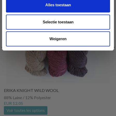
Ja, graag!
Alles toestaan
Selectie toestaan
Weigeren
ERIKA KNIGHT WILD WOOL
88% Laine / 12% Polyester
EUR 12.05
Voir toutes les options