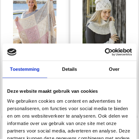
Toestemming
Details
Over
198-1 CARRÉS DE
192-21 DUNES
GLACE PAR DROPS
D&#39;HIVER PAR
DESIGN
DROPS DESIGN
Deze website maakt gebruik van cookies
We gebruiken cookies om content en advertenties te
EUR 0.00
EUR 0.00
personaliseren, om functies voor social media te bieden
en om ons websiteverkeer te analyseren. Ook delen we
informatie over uw gebruik van onze site met onze
partners voor social media, adverteren en analyse. Deze
partners kunnen deze gegevens combineren met andere