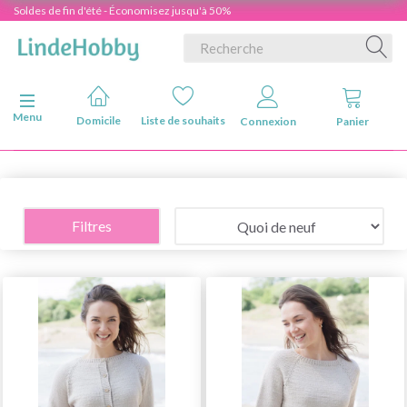
Soldes de fin d'été - Économisez jusqu'à 50%
Basculer la navigation
Menu
Domicile
Liste de souhaits
Connexion
Panier
Filtres