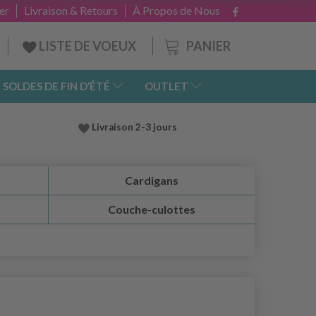
er
Livraison & Retours
À Propos de Nous
PANIER
LISTE DE VOEUX
SOLDES DE FIN D’ÉTÉ
OUTLET
Livraison 2-3 jours
Cardigans
Couche-culottes