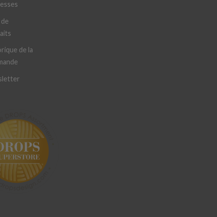
resses
 de
aits
rique de la
mande
letter