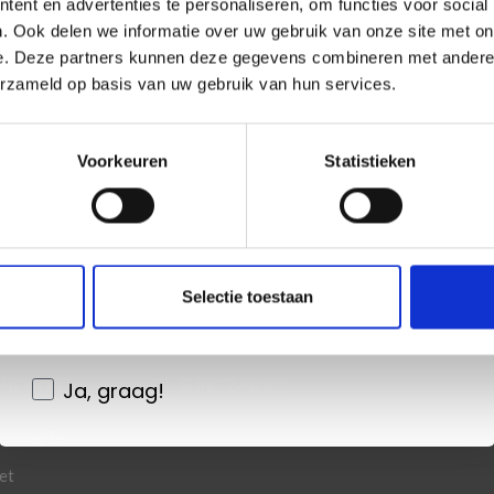
ent en advertenties te personaliseren, om functies voor social
newsletter gratuite !
. Ook delen we informatie over uw gebruik van onze site met on
e. Deze partners kunnen deze gegevens combineren met andere i
erzameld op basis van uw gebruik van hun services.
Oui, inscrivez-moi !
Économisez jusqu'à 50%
Voorkeuren
Statistieken
vez notre newsletter gratuite et bénéficiez d'inspira
Non, merci
d'offres et de réductions !
Wil je liever nieuws ontvangen over onze
S'abonner
Selectie toestaan
aanbiedingen en kortingen in het
Nederlands?
Ja, graag!
NEXION
SUIVEZ-NOUS
e compte
et