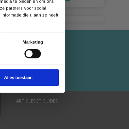
 media te bieden en om ons
ze partners voor social
nformatie die u aan ze heeft
Marketing
tion,
Alles toestaan
ARTICLES ET GUIDES