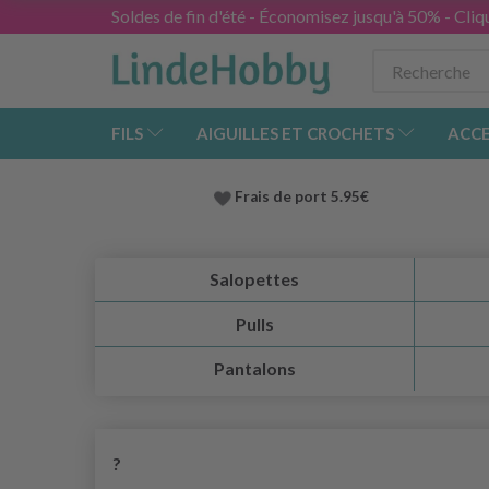
Soldes de fin d'été - Économisez jusqu'à 50% - Cliqu
FILS
AIGUILLES ET CROCHETS
ACCE
Frais de port 5.95€
Salopettes
Pulls
Pantalons
?