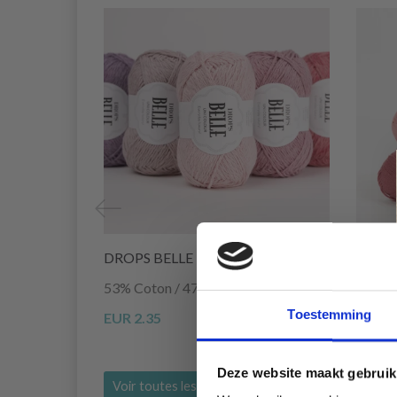
DROPS BELLE
DROP
53% Coton / 47% Lin
100% 
Toestemming
EUR 2.35
EUR 1
Deze website maakt gebruik
Voir toutes les options
Voir 