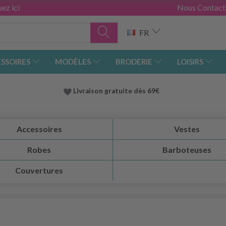
ez ici
Nous Contact
FR
SSOIRES
MODÈLES
BRODERIE
LOISIRS
Livraison gratuite dès 69€
Accessoires
Vestes
Robes
Barboteuses
Couvertures