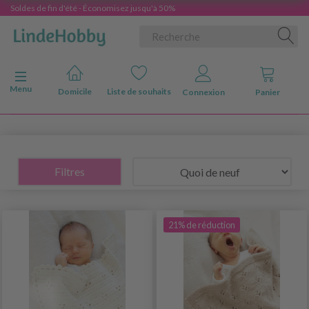
Soldes de fin d'été - Économisez jusqu'à 50%
Basculer la navigation
Menu
Domicile
Liste de souhaits
Connexion
Panier
Filtres
21% de réduction