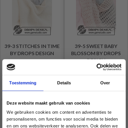
39-3 STITCHES IN TIME
39-5 SWEET BABY
BY DROPS DESIGN
BLOSSOM BY DROPS
DESIGN
Prix à partir de
EUR 9.98
Prix à partir de
EUR 20.85
EUR 25.35
Toestemming
Details
Over
Voir toutes les options
Voir toutes les options
Deze website maakt gebruik van cookies
We gebruiken cookies om content en advertenties te
personaliseren, om functies voor social media te bieden
en om ons websiteverkeer te analyseren. Ook delen we