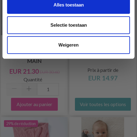
Ja, graag!
Alles toestaan
Selectie toestaan
Weigeren
COUVERTURE EN
33-38 À COUVERT PAR
DENTELLE FAITE À LA
DROPS DESIGN
MAIN
Prix à partir de
EUR 21.30
EUR 30.60
EUR 14.97
Quantité
Ajouter au panier
Voir toutes les options
29% de réduction