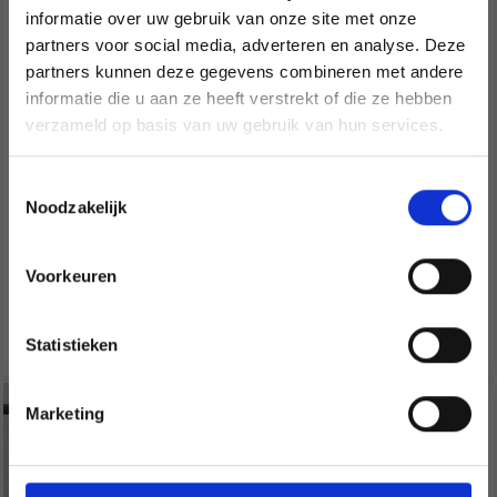
informatie over uw gebruik van onze site met onze
partners voor social media, adverteren en analyse. Deze
Économisez jusqu'à 50 %
partners kunnen deze gegevens combineren met andere
informatie die u aan ze heeft verstrekt of die ze hebben
Soyez le premier à connaître nos soldes et
verzameld op basis van uw gebruik van hun services.
offres limitées en vous inscrivant à notre
newsletter gratuite !
39-6 TERRACOTTA
39-7 CORAL BARLEY BY
Toestemmingsselectie
DREAMS BY DROPS
DROPS DESIGN
Noodzakelijk
DESIGN
Prix à partir de
Prix à partir de
Voorkeuren
EUR 14.60
EUR 15.75
Oui, inscrivez-moi !
Voir toutes les options
Voir toutes les options
Statistieken
Non, merci
30% de réduction
Marketing
Wil je liever nieuws ontvangen over onze
aanbiedingen en kortingen in het
Nederlands?