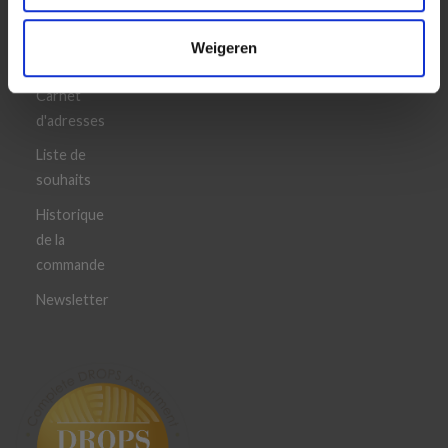
Votre
Weigeren
compte
Carnet
d'adresses
Liste de
souhaits
Historique
de la
commande
Newsletter