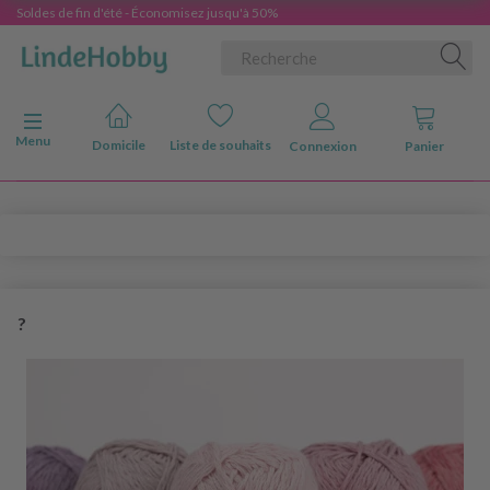
Soldes de fin d'été - Économisez jusqu'à 50%
Basculer la navigation
Menu
Domicile
Liste de souhaits
Connexion
Panier
?