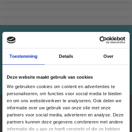
Économisez jusqu'à 50%
Recevez notre newsletter gratuite et
Toestemming
Details
Over
bénéficiez d'inspiration, d'offres et de
réductions !
Deze website maakt gebruik van cookies
S'abonner
We gebruiken cookies om content en advertenties te
personaliseren, om functies voor social media te bieden
en om ons websiteverkeer te analyseren. Ook delen we
À PROPOS DE NOUS
informatie over uw gebruik van onze site met onze
partners voor social media, adverteren en analyse. Deze
Économisez jusqu'à 50 %
LindeHobby fournit tout le Danemark avec du fil de qualité.
partners kunnen deze gegevens combineren met andere
Nous avons une large gamme de marques populaires avec
informatie die u aan ze heeft verstrekt of die ze hebben
plus de 15 000 numéros d'articles. Notre équipe s'efforce