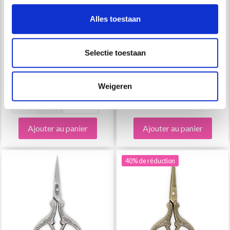
CISEAUX OR 11 X 5 CM
CISEAUX ARGENT 11 X
Alles toestaan
5 CM
EUR 2.95
EUR 6.50
EUR 4.95
Selectie toestaan
Quantité
L'offre expire le
31/08/2026
Quantité
Weigeren
Ajouter au panier
Ajouter au panier
40% de réduction