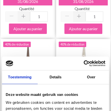
31/08/2026
31/08/2026
Quantité
Quantité
Ajouter au panier
Ajouter au panier
40% de réduction
40% de réduction
Toestemming
Details
Over
Deze website maakt gebruik van cookies
CISEAUX MOKA 12 X 5
CISEAUX OR 9 X 5 CM
We gebruiken cookies om content en advertenties te
CM
personaliseren, om functies voor social media te bieden