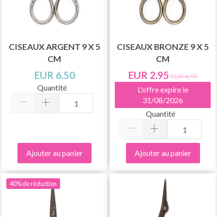
CISEAUX ARGENT 9 X 5
CISEAUX BRONZE 9 X 5
CM
CM
EUR 6.50
EUR 2.95
EUR 4.95
Quantité
L'offre expire le
31/08/2026
Quantité
Ajouter au panier
Ajouter au panier
40% de réduction