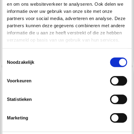
en om ons websiteverkeer te analyseren. Ook delen we
EUR 3.90
EUR 3.90
EUR 6.50
EUR 6.50
informatie over uw gebruik van onze site met onze
L'offre expire le
L'offre expire le
partners voor social media, adverteren en analyse. Deze
31/08/2026
31/08/2026
partners kunnen deze gegevens combineren met andere
Quantité
Quantité
informatie die u aan ze heeft verstrekt of die ze hebben
verzameld op basis van uw gebruik van hun services.
Ajouter au panier
Ajouter au panier
Toestemmingsselectie
Noodzakelijk
40% de réduction
Voorkeuren
Statistieken
Marketing