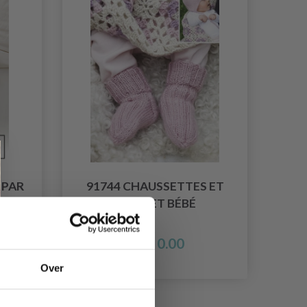
 PAR
91744 CHAUSSETTES ET
BONNET BÉBÉ
EUR 0.00
Over