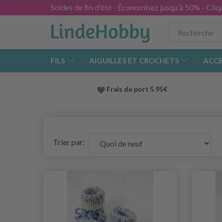
Soldes de fin d'été - Économisez jusqu'à 50% - Cliqu
FILS
AIGUILLES ET CROCHETS
ACCE
Frais de port 5.95€
Trier par: