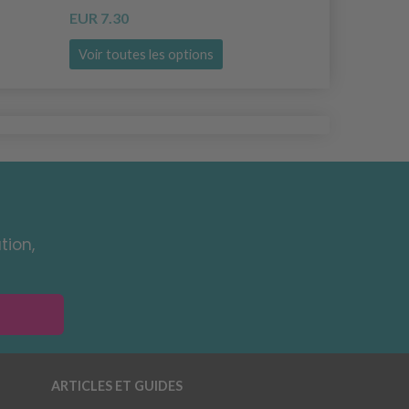
EUR 7.30
EUR 3.65
Voir toutes les options
Voir toutes
tion,
ARTICLES ET GUIDES