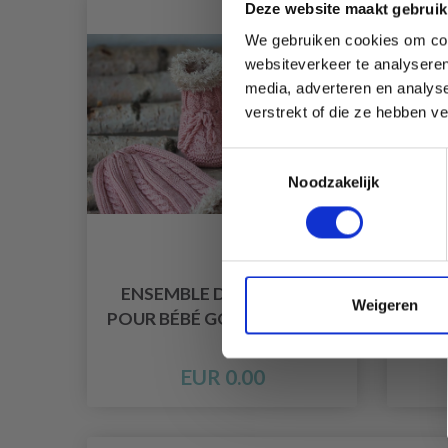
Deze website maakt gebruik
We gebruiken cookies om cont
websiteverkeer te analyseren
media, adverteren en analys
verstrekt of die ze hebben v
Toestemmingsselectie
Noodzakelijk
ENSEMBLE DE COUTURE
D
Weigeren
POUR BÉBÉ GO HANDMADE
V
EUR 0.00