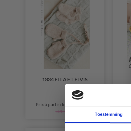
1834 ELLA ET ELVIS
P
PA
EUR 39.70
Prix à partir de
Pri
EUR 42.90
Toestemming