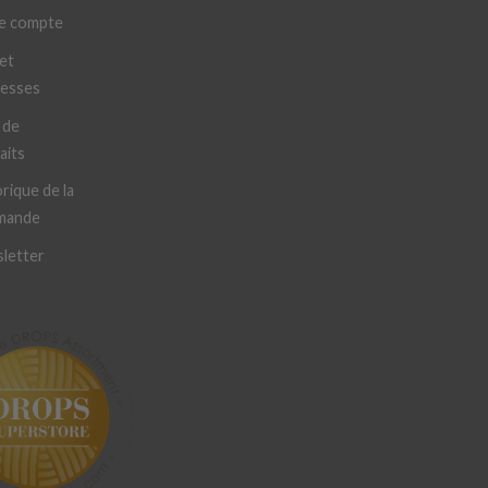
e compte
et
resses
 de
aits
rique de la
mande
letter