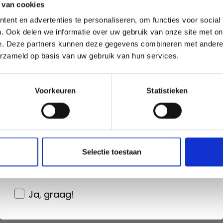
 van cookies
offres limitées en vous inscrivant à notre
ent en advertenties te personaliseren, om functies voor social
newsletter gratuite !
. Ook delen we informatie over uw gebruik van onze site met on
e. Deze partners kunnen deze gegevens combineren met andere i
erzameld op basis van uw gebruik van hun services.
Oui, inscrivez-moi !
Voorkeuren
Statistieken
Non, merci
Wil je liever nieuws ontvangen over onze
G339-10 IDA PEARL
Selectie toestaan
ESTE, ÉCHARPES ET
aanbiedingen en kortingen in het
CHAUSSONS
Nederlands?
EUR 0.00
Ja, graag!