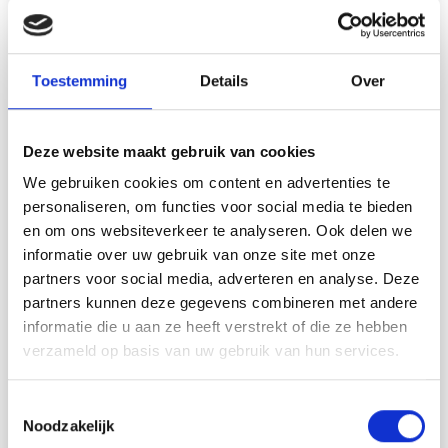
DROPS 247-3
DROPS Design: Modèle l-168
Groupe de fils
C ou A + A
-------------------------------------------------------
Toestemming
Details
Over
TAILLE:
S/M - L/XL
Deze website maakt gebruik van cookies
Tour
de tête: 54/56 - 58/60 cm
We gebruiken cookies om content en advertenties te
LAINE:
personaliseren, om functies voor social media te bieden
DROPS BOMULL-LIN de Garnstudio (appartient au
en om ons websiteverkeer te analyseren. Ook delen we
groupe de fils C)
informatie over uw gebruik van onze site met onze
150-150 g coloris 03, sable
partners voor social media, adverteren en analyse. Deze
partners kunnen deze gegevens combineren met andere
OU:
informatie die u aan ze heeft verstrekt of die ze hebben
DROPS PARIS de Garnstudio (appartient au groupe de fils
verzameld op basis van uw gebruik van hun services.
C)
150-150 g coloris 67, blé
Toestemmingsselectie
Noodzakelijk
DIVERS: