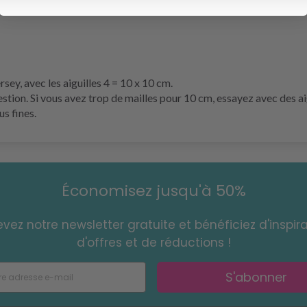
ersey
, avec les aiguilles 4 = 10 x 10 cm.
estion. Si vous avez trop de mailles pour 10 cm, essayez avec des ai
us fines.
Économisez jusqu'à 50%
vez notre newsletter gratuite et bénéficiez d'inspira
d'offres et de réductions !
S'abonner