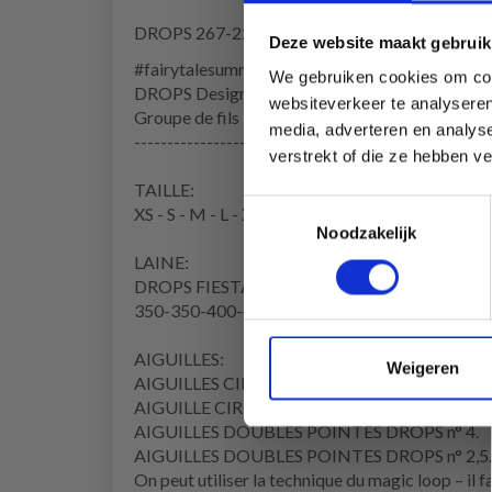
DROPS 267-22
Deze website maakt gebruik
#fairytalesummercardigan
We gebruiken cookies om cont
DROPS Design: Modèle fs-047
websiteverkeer te analyseren
Groupe de fils
B
media, adverteren en analys
------------------------------------------------------
verstrekt of die ze hebben v
TAILLE:
Toestemmingsselectie
XS - S - M - L - XL - XXL - XXXL
Noodzakelijk
LAINE:
DROPS FIESTA de Garnstudio (appartient au gro
350-350-400-450-500-550-600 g coloris 22, C
AIGUILLES:
Weigeren
AIGUILLES CIRCULAIRES DROPS n° 4 - en 40 c
AIGUILLE CIRCULAIRE
DROPS n° 2,5 - en 80 c
AIGUILLES DOUBLES POINTES
DROPS n° 4.
AIGUILLES DOUBLES POINTES DROPS n° 2,5.
On peut utiliser la technique du
magic loop
– il 