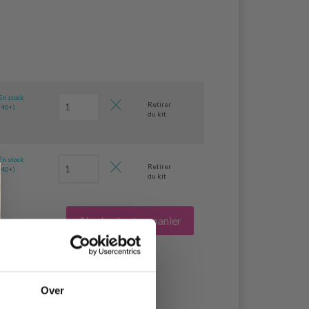
En stock
Retirer
(40+)
du kit
En stock
Retirer
(40+)
du kit
Ajouter tout au panier
Over