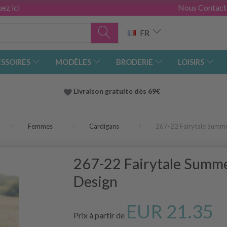
ez ici
Nous Contact
FR
SSOIRES
MODÈLES
BRODERIE
LOISIRS
Livraison gratuite dès 69€
Femmes
Cardigans
267-22 Fairytale Summ
267-22 Fairytale Summ
Design
EUR 21.35
Prix à partir de