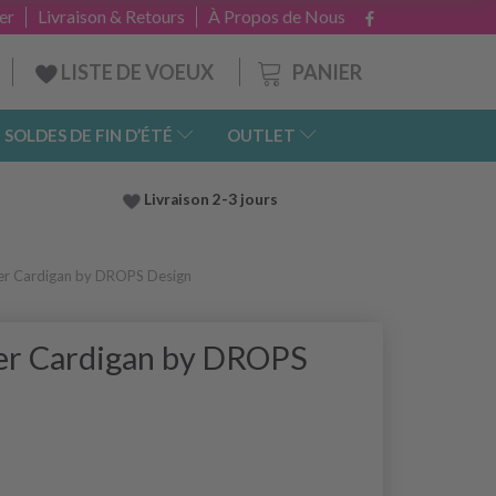
er
Livraison & Retours
À Propos de Nous
PANIER
LISTE DE VOEUX
SOLDES DE FIN D’ÉTÉ
OUTLET
Livraison 2-3 jours
er Cardigan by DROPS Design
er Cardigan by DROPS