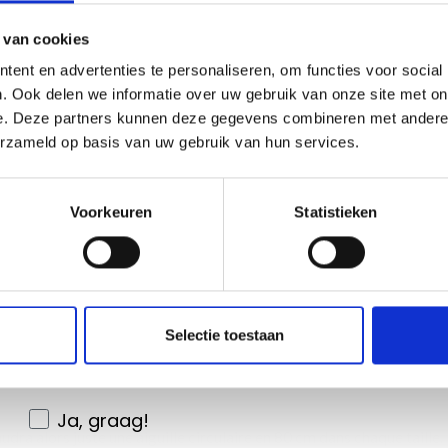
Soyez le premier à connaître nos soldes et
 van cookies
offres limitées en vous inscrivant à notre
ent en advertenties te personaliseren, om functies voor social
newsletter gratuite !
. Ook delen we informatie over uw gebruik van onze site met on
e. Deze partners kunnen deze gegevens combineren met andere i
-
erzameld op basis van uw gebruik van hun services.
Oui, inscrivez-moi !
Voorkeuren
Statistieken
upe de fils B)
Non, merci
onte de Fées
Wil je liever nieuws ontvangen over onze
Selectie toestaan
aanbiedingen en kortingen in het
m et 80 cm.
m.
Nederlands?
Ja, graag!
faudra alors juste une aiguille circulaire en 80 cm dans chaque taille.