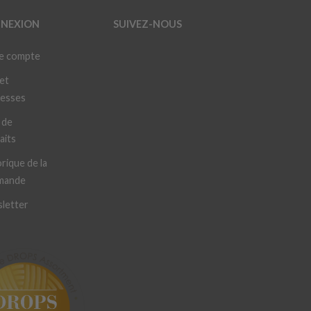
NEXION
SUIVEZ-NOUS
e compte
et
resses
 de
aits
rique de la
mande
letter