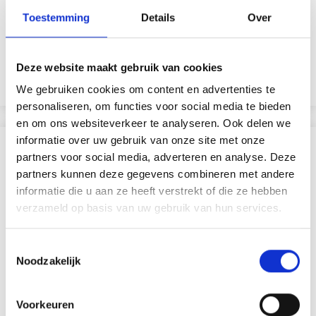
Toestemming
Details
Over
BOUTON EN ÉTAIN 16,5 MM AVEC OEIL FLEUR
EUR 0.95
EUR 1.35
Deze website maakt gebruik van cookies
Ajouter au panier
We gebruiken cookies om content en advertenties te
personaliseren, om functies voor social media te bieden
en om ons websiteverkeer te analyseren. Ook delen we
informatie over uw gebruik van onze site met onze
D'AUTRES ONT ÉGALEMENT
partners voor social media, adverteren en analyse. Deze
partners kunnen deze gegevens combineren met andere
29% de réduction
informatie die u aan ze heeft verstrekt of die ze hebben
verzameld op basis van uw gebruik van hun services.
Toestemmingsselectie
Noodzakelijk
Voorkeuren