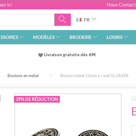
ez ici
Nous Contact
FR
SSOIRES
MODÈLES
BRODERIE
LOISIRS
Livraison gratuite dès 69€
Boutons en métal
Bouton métal 15mm a / oeil GL.SILVER
l
29% DE RÉDUCTION