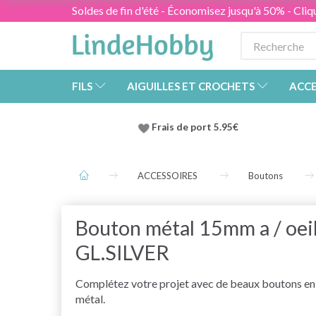
Soldes de fin d'été - Économisez jusqu'à 50% - Cliqu
FILS
AIGUILLES ET CROCHETS
ACCE
Frais de port 5.95€
ACCESSOIRES
Boutons
Bouton métal 15mm a / oei
GL.SILVER
Complétez votre projet avec de beaux boutons en
métal.