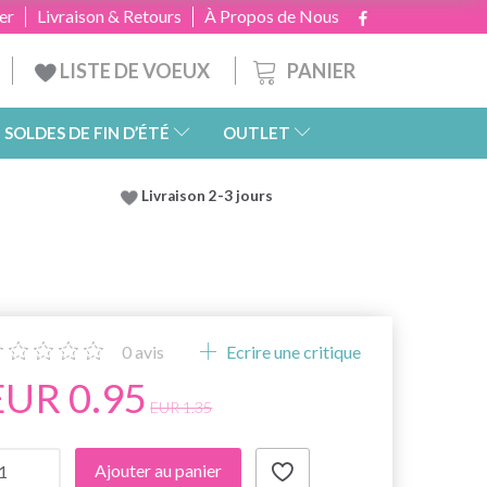
er
Livraison & Retours
À Propos de Nous
PANIER
LISTE DE VOEUX
SOLDES DE FIN D’ÉTÉ
OUTLET
Livraison 2-3 jours
0
avis
Ecrire une critique
EUR 0.95
EUR 1.35
Ajouter au panier