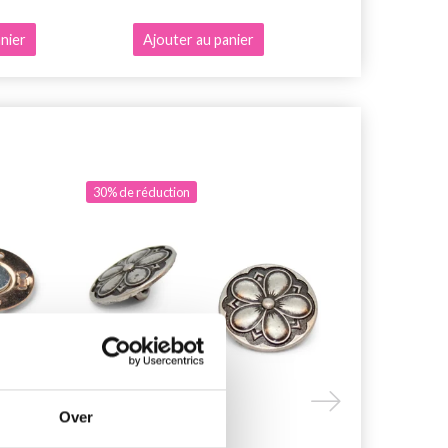
nier
Ajouter au panier
Ajouter au 
30% de réduction
29% de rédu
Over