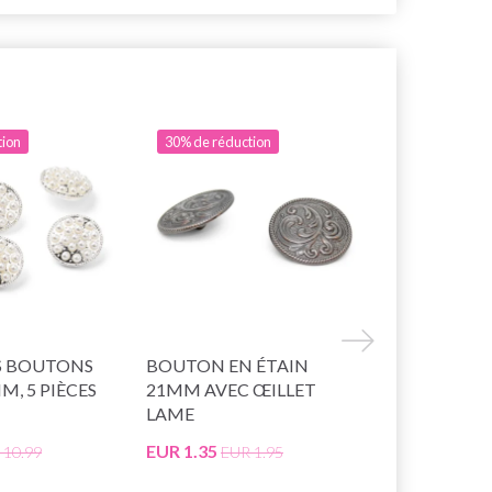
tion
30% de réduction
S BOUTONS
BOUTON EN ÉTAIN
HOBBYART
MM, 5 PIÈCES
21MM AVEC ŒILLET
STRASS DOR
LAME
PCS
EUR 1.35
EUR 10.75
 10.99
EUR 1.95