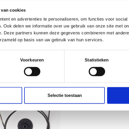
ON EN ÉTAIN 21MM AVEC
LINDEHOBBY BOUTONS
ET LAME
MAGNÉTIQUES, OR, 20 MM,
 van cookies
JEUX
ent en advertenties te personaliseren, om functies voor social
.35
EUR 1.85
EUR 1.95
EUR 3.05
. Ook delen we informatie over uw gebruik van onze site met on
L'offre expire le 31/08/2026
e. Deze partners kunnen deze gegevens combineren met andere i
erzameld op basis van uw gebruik van hun services.
er au panier
Voir toutes les options
Voorkeuren
Statistieken
Selectie toestaan