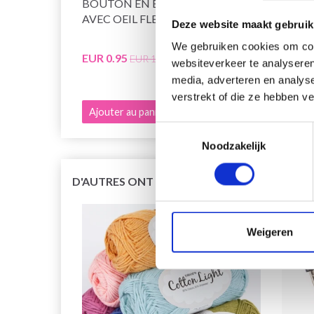
BOUTON EN ÉTAIN 16,5 MM
BOUT
AVEC OEIL FLEUR
ŒILL
Deze website maakt gebruik
We gebruiken cookies om cont
EUR 0.95
EUR 1
EUR 1.35
websiteverkeer te analyseren
media, adverteren en analys
verstrekt of die ze hebben v
Ajouter au panier
Ajout
Toestemmingsselectie
Noodzakelijk
D'AUTRES ONT ÉGALEMENT
Weigeren