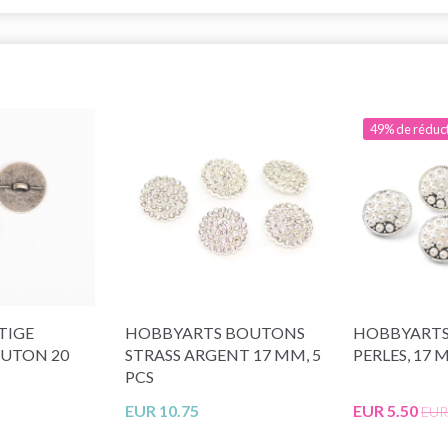
49% de réduc
TIGE
HOBBYARTS BOUTONS
HOBBYART
OUTON 20
STRASS ARGENT 17 MM, 5
PERLES, 17 
PCS
EUR 10.75
EUR 5.50
EUR