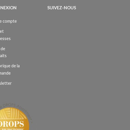
NEXION
SUIVEZ-NOUS
e compte
et
resses
 de
aits
rique de la
mande
letter