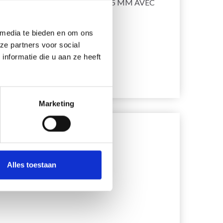
BOUTON ÉTAIN 20,5 MM AVEC
BOUTON ÉT
 2
OEIL FLEUR
LAME
 media te bieden en om ons
EUR 1.25
EUR 0.95
EUR 1.80
EU
ze partners voor social
nformatie die u aan ze heeft
Ajouter au panier
Ajouter au 
Marketing
Alles toestaan