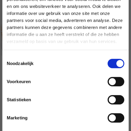
en om ons websiteverkeer te analyseren. Ook delen we
informatie over uw gebruik van onze site met onze
partners voor social media, adverteren en analyse. Deze
Économisez jusqu'à 50 %
partners kunnen deze gegevens combineren met andere
informatie die u aan ze heeft verstrekt of die ze hebben
Soyez le premier à connaître nos soldes et
verzameld op basis van uw gebruik van hun services.
offres limitées en vous inscrivant à notre
newsletter gratuite !
Toestemmingsselectie
Noodzakelijk
KNITPRO BAMBOO
ENSEMBLE D'AIGUILLES
CIRCULAIRES
Voorkeuren
Oui, inscrivez-moi !
INTERCHANGEABLES
Statistieken
EUR 108.99
Non, merci
Quantité
Marketing
Wil je liever nieuws ontvangen over onze
aanbiedingen en kortingen in het