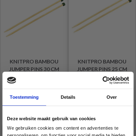
KNITPRO BAMBOU
KNITPRO BAMBOU
JUMPER PINS 30 CM
JUMPER PINS 25 CM
(2.00 - 10.00MM)
(2.00 - 10.00MM)
Toestemming
Details
Over
EUR 6.99
EUR 6.50
Prix à partir de
Prix à partir de
Voir toutes les options
Voir toutes les options
Deze website maakt gebruik van cookies
We gebruiken cookies om content en advertenties te
personaliseren, om functies voor social media te bieden