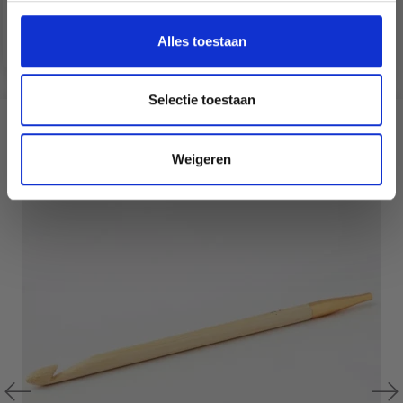
Nederlands?
Ajouter au panier
Ja, graag!
Alles toestaan
Livraison gratuite !
Selectie toestaan
?
Weigeren