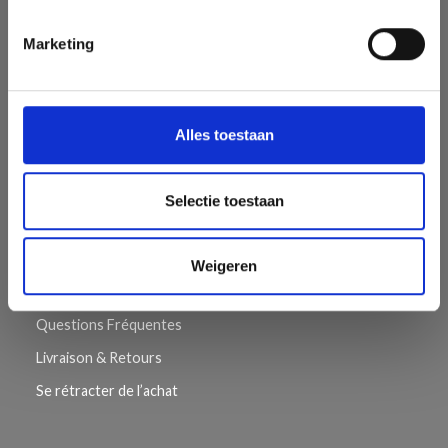
Nous avons une large gamme de marques populaires avec
plus de 15 000 numéros d'articles. Notre équipe s'efforce
Marketing
de vous fournir le meilleur service possible et la livraison la
plus rapide à tout moment. Découvrez l'équipe derrière
LindeHobby ici.
Alles toestaan
Selectie toestaan
INFORMATION
Weigeren
À Propos de Nous
Questions Fréquentes
Livraison & Retours
Se rétracter de l’achat