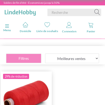
Soldes de fin d'été - Économisez jusqu'à 50%
Basculer la navigation
Menu
Domicile
Liste de souhaits
Connexion
Panier
Filtres
29% de réduction