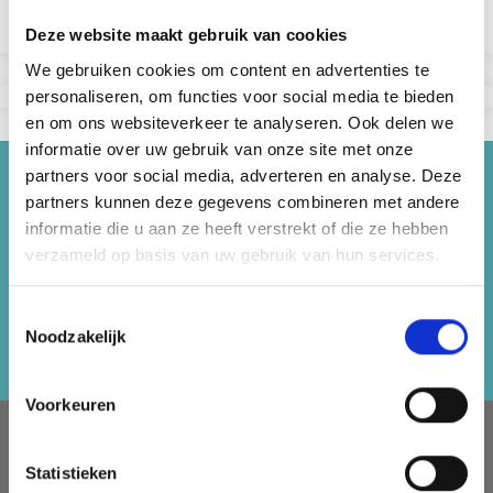
Voir toutes les options
Deze website maakt gebruik van cookies
We gebruiken cookies om content en advertenties te
personaliseren, om functies voor social media te bieden
en om ons websiteverkeer te analyseren. Ook delen we
informatie over uw gebruik van onze site met onze
partners voor social media, adverteren en analyse. Deze
Économisez jusqu'à 50%
partners kunnen deze gegevens combineren met andere
informatie die u aan ze heeft verstrekt of die ze hebben
Recevez notre newsletter gratuite et
verzameld op basis van uw gebruik van hun services.
bénéficiez d'inspiration, d'offres et de
réductions !
Toestemmingsselectie
Noodzakelijk
S'abonner
Voorkeuren
À PROPOS DE NOUS
Statistieken
LindeHobby fournit tout le Danemark avec du fil de qualité.