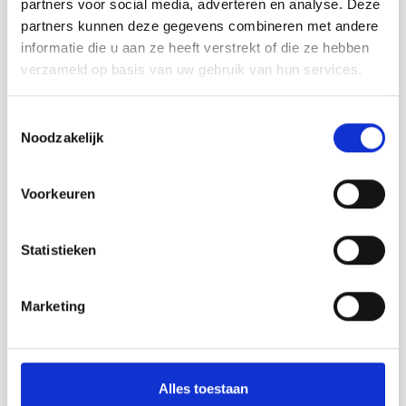
partners voor social media, adverteren en analyse. Deze
partners kunnen deze gegevens combineren met andere
informatie die u aan ze heeft verstrekt of die ze hebben
Retirer du kit
verzameld op basis van uw gebruik van hun services.
Ajouter tout au panier
( EUR 33.80)
Toestemmingsselectie
Noodzakelijk
Voorkeuren
242-29 Dream Weaver Scarf
by DROPS Design
Statistieken
DROPS 242-29
DROPS Design: Modèle ab-146
Marketing
Groupe de fils C + C ou E
-------------------------------------------------------
DIMENSIONS:
Alles toestaan
Largeur = environ 30 cm.