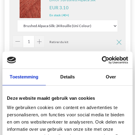
EUR 3.10
En stock (40+)
Retirer du kit
DROPS Brushed Alpaca Silk
EUR 3.10
En stock (40+)
Toestemming
Details
Over
Deze website maakt gebruik van cookies
Retirer du kit
We gebruiken cookies om content en advertenties te
DROPS Brushed Alpaca Silk
personaliseren, om functies voor social media te bieden
EUR 3.10
en om ons websiteverkeer te analyseren. Ook delen we
informatie over uw gebruik van onze site met onze
En stock (40+)