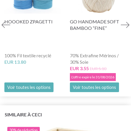
HOOOKED ZPAGETTI
GO HANDMADE SOFT
BAMBOO “FINE”
100% Fil textile recyclé
70% Extrafine Mérinos /
EUR 13.80
30% Soie
EUR 3.55
EUR 5.10
L'offre expire le 31/08/2026
Voir toutes les options
Voir toutes les options
SIMILAIRE À CECI
30% de réduction