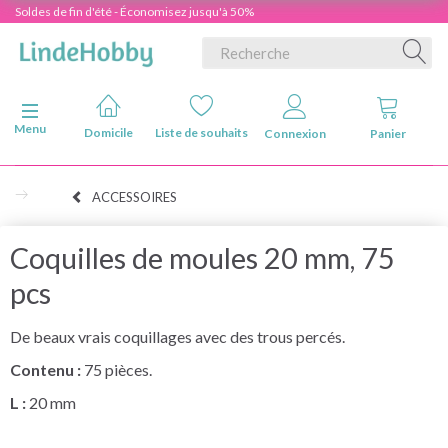
Soldes de fin d'été - Économisez jusqu'à 50%
Basculer la navigation
Menu
Domicile
Liste de souhaits
Connexion
Panier
ACCESSOIRES
Coquilles de moules 20 mm, 75
pcs
De beaux vrais coquillages avec des trous percés.
Contenu :
75 pièces.
L :
20 mm