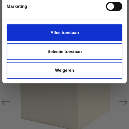
Marketing
Wil je liever nieuws ontvangen over onze
D'AUTRES ONT ÉGALEMENT
aanbiedingen en kortingen in het
Nederlands?
30% de réduction
Ja, graag!
Alles toestaan
Selectie toestaan
Weigeren