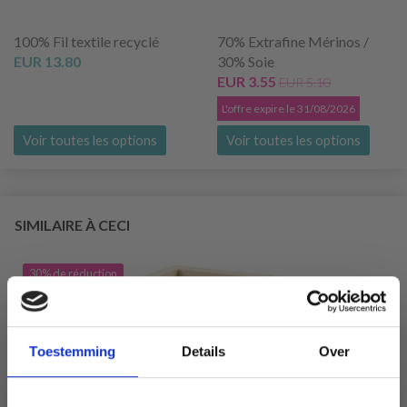
100% Fil textile recyclé
70% Extrafine Mérinos /
EUR 13.80
30% Soie
EUR 3.55
EUR 5.10
L'offre expire le 31/08/2026
Voir toutes les options
Voir toutes les options
SIMILAIRE À CECI
30% de réduction
Toestemming
Details
Over