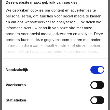
Deze website maakt gebruik van cookies
We gebruiken cookies om content en advertenties te
personaliseren, om functies voor social media te bieden
en om ons websiteverkeer te analyseren. Ook delen we
informatie over uw gebruik van onze site met onze
partners voor social media, adverteren en analyse. Deze
Économisez jusqu'à 50 %
partners kunnen deze gegevens combineren met andere
informatie die u aan ze heeft verstrekt of die ze hebben
Soyez le premier à connaître nos soldes et
verzameld op basis van uw gebruik van hun services.
offres limitées en vous inscrivant à notre
newsletter gratuite !
POT À CRAYONS 9,5X7,5 CM
Toestemmingsselectie
Noodzakelijk
EUR 1.60
EUR 2.30
Voorkeuren
Oui, inscrivez-moi !
Ajouter au panier
Statistieken
Non, merci