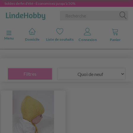
Soldes de fin d'été - Économisez jusqu'à 50%
Basculer la navigation
Menu
Domicile
Liste de souhaits
Connexion
Panier
Filtres