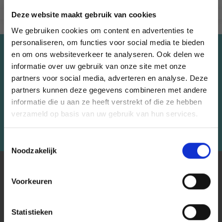
Deze website maakt gebruik van cookies
We gebruiken cookies om content en advertenties te
personaliseren, om functies voor social media te bieden
Économisez jusqu'à 50%
en om ons websiteverkeer te analyseren. Ook delen we
informatie over uw gebruik van onze site met onze
Recevez notre newsletter gratuite et
partners voor social media, adverteren en analyse. Deze
Économisez jusqu'à 50 %
partners kunnen deze gegevens combineren met andere
bénéficiez d'inspiration, d'offres et de
informatie die u aan ze heeft verstrekt of die ze hebben
réductions !
Soyez le premier à connaître nos soldes et
verzameld op basis van uw gebruik van hun services.
offres limitées en vous inscrivant à notre
S'abonner
newsletter gratuite !
Toestemmingsselectie
Noodzakelijk
À PROPOS DE NOUS
Voorkeuren
LindeHobby fournit tout le Danemark avec du fil de qualité.
Oui, inscrivez-moi !
Nous avons une large gamme de marques populaires avec
plus de 15 000 numéros d'articles. Notre équipe s'efforce
Statistieken
Non, merci